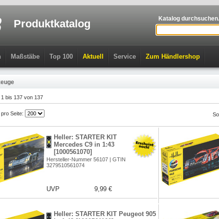
Katalog durchsuchen.
Produktkatalog
n
Maßstäbe
Top 100
Aktuell
Service
Zum Händlershop
zeuge
l 1 bis 137 von 137
l pro Seite:
So
Heller: STARTER KIT
Mercedes C9 in 1:43
[1000561070]
Hersteller-Nummer 56107 | GTIN
3279510561074
UVP
9,99 €
Heller: STARTER KIT Peugeot 905