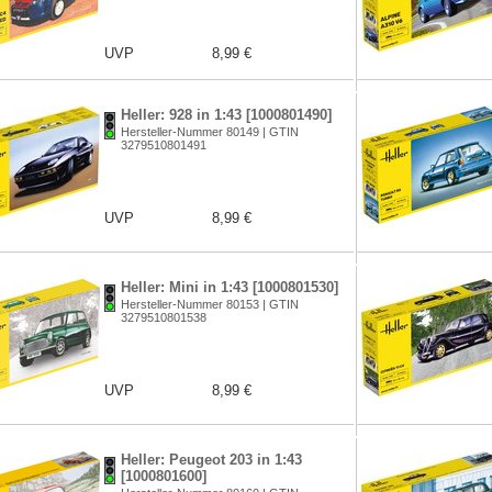
UVP
8,99 €
Heller: 928 in 1:43 [1000801490]
Hersteller-Nummer 80149 | GTIN
3279510801491
UVP
8,99 €
Heller: Mini in 1:43 [1000801530]
Hersteller-Nummer 80153 | GTIN
3279510801538
UVP
8,99 €
Heller: Peugeot 203 in 1:43
[1000801600]