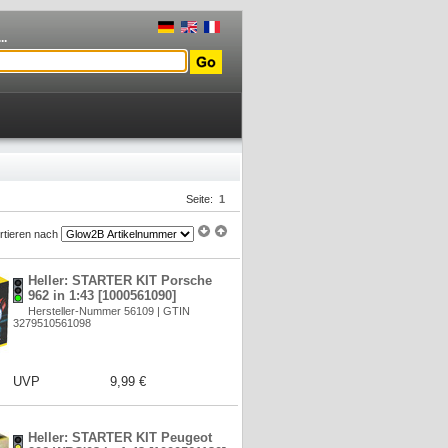
..
Seite:
1
rtieren nach
Heller: STARTER KIT Porsche
962 in 1:43 [1000561090]
Hersteller-Nummer 56109 | GTIN
3279510561098
UVP
9,99 €
Heller: STARTER KIT Peugeot