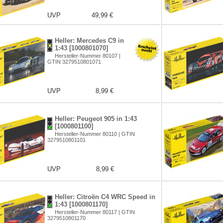
UVP
49,99 €
Heller: Mercedes C9 in
1:43 [1000801070]
Hersteller-Nummer 80107 |
GTIN 3279510801071
UVP
8,99 €
Heller: Peugeot 905 in 1:43
[1000801100]
Hersteller-Nummer 80110 | GTIN
3279510801101
UVP
8,99 €
Heller: Citroën C4 WRC Speed in
1:43 [1000801170]
Hersteller-Nummer 80117 | GTIN
3279510801170