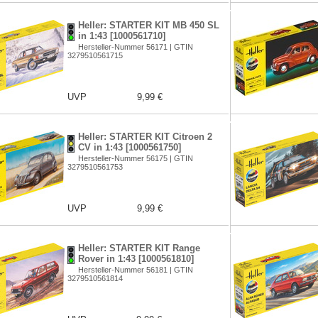
Heller: STARTER KIT MB 450 SL
in 1:43 [1000561710]
Hersteller-Nummer 56171 | GTIN
3279510561715
UVP
9,99 €
Heller: STARTER KIT Citroen 2
CV in 1:43 [1000561750]
Hersteller-Nummer 56175 | GTIN
3279510561753
UVP
9,99 €
Heller: STARTER KIT Range
Rover in 1:43 [1000561810]
Hersteller-Nummer 56181 | GTIN
3279510561814