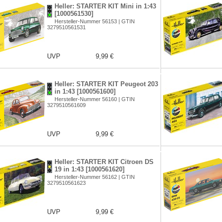
Heller: STARTER KIT Mini in 1:43
[1000561530]
Hersteller-Nummer 56153 | GTIN
3279510561531
UVP
9,99 €
Heller: STARTER KIT Peugeot 203
in 1:43 [1000561600]
Hersteller-Nummer 56160 | GTIN
3279510561609
UVP
9,99 €
Heller: STARTER KIT Citroen DS
19 in 1:43 [1000561620]
Hersteller-Nummer 56162 | GTIN
3279510561623
UVP
9,99 €