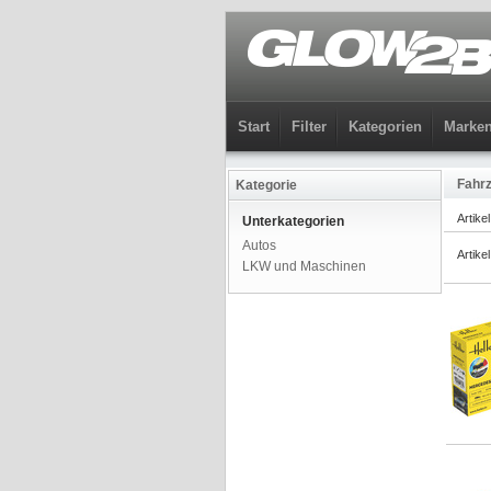
Start
Filter
Kategorien
Marke
Fahr
Kategorie
Artike
Unterkategorien
Autos
Artike
LKW und Maschinen