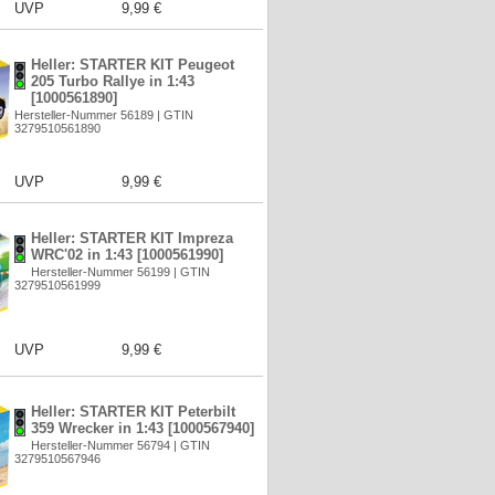
UVP
9,99 €
Heller: STARTER KIT Peugeot
205 Turbo Rallye in 1:43
[1000561890]
Hersteller-Nummer 56189 | GTIN
3279510561890
UVP
9,99 €
Heller: STARTER KIT Impreza
WRC'02 in 1:43 [1000561990]
Hersteller-Nummer 56199 | GTIN
3279510561999
UVP
9,99 €
Heller: STARTER KIT Peterbilt
359 Wrecker in 1:43 [1000567940]
Hersteller-Nummer 56794 | GTIN
3279510567946