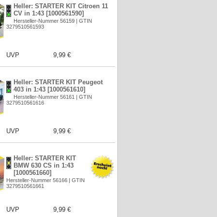
Heller: STARTER KIT Citroen 11
CV in 1:43 [1000561590]
Hersteller-Nummer 56159 | GTIN
3279510561593
UVP
9,99 €
Heller: STARTER KIT Peugeot
403 in 1:43 [1000561610]
Hersteller-Nummer 56161 | GTIN
3279510561616
UVP
9,99 €
Heller: STARTER KIT
BMW 630 CS in 1:43
[1000561660]
Hersteller-Nummer 56166 | GTIN
3279510561661
UVP
9,99 €