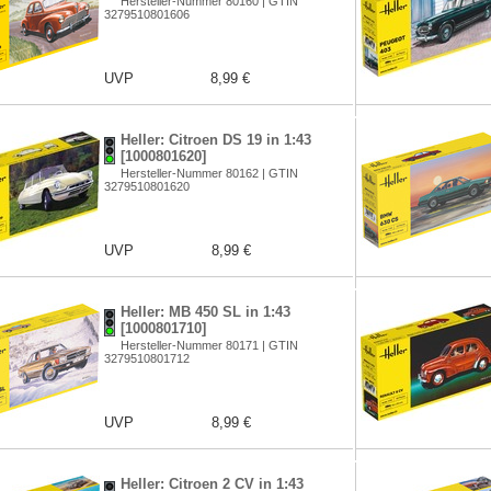
Hersteller-Nummer 80160 | GTIN
3279510801606
UVP
8,99 €
Heller: Citroen DS 19 in 1:43
[1000801620]
Hersteller-Nummer 80162 | GTIN
3279510801620
UVP
8,99 €
Heller: MB 450 SL in 1:43
[1000801710]
Hersteller-Nummer 80171 | GTIN
3279510801712
UVP
8,99 €
Heller: Citroen 2 CV in 1:43