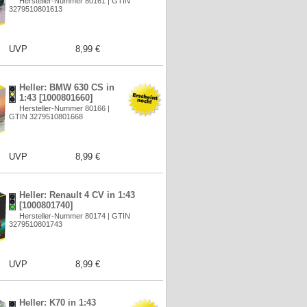
Hersteller-Nummer 80161 | GTIN
3279510801613
UVP
8,99 €
Heller: BMW 630 CS in
1:43 [1000801660]
Hersteller-Nummer 80166 |
GTIN 3279510801668
UVP
8,99 €
Heller: Renault 4 CV in 1:43
[1000801740]
Hersteller-Nummer 80174 | GTIN
3279510801743
UVP
8,99 €
Heller: K70 in 1:43