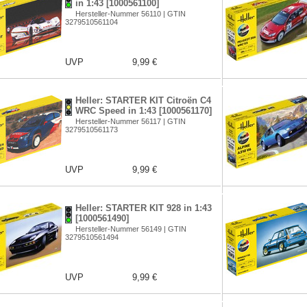
in 1:43 [1000561100]
Hersteller-Nummer 56110 | GTIN
3279510561104
UVP
9,99 €
Heller: STARTER KIT Citroën C4
WRC Speed in 1:43 [1000561170]
Hersteller-Nummer 56117 | GTIN
3279510561173
UVP
9,99 €
Heller: STARTER KIT 928 in 1:43
[1000561490]
Hersteller-Nummer 56149 | GTIN
3279510561494
UVP
9,99 €