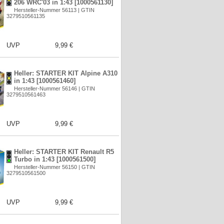
206 WRC'03 in 1:43 [1000561130]
Hersteller-Nummer 56113 | GTIN
3279510561135
UVP
9,99 €
Heller: STARTER KIT Alpine A310
in 1:43 [1000561460]
Hersteller-Nummer 56146 | GTIN
3279510561463
UVP
9,99 €
Heller: STARTER KIT Renault R5
Turbo in 1:43 [1000561500]
Hersteller-Nummer 56150 | GTIN
3279510561500
UVP
9,99 €