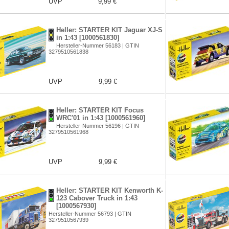
UVP
9,99 €
Heller: STARTER KIT Jaguar XJ-S
in 1:43 [1000561830]
Hersteller-Nummer 56183 | GTIN
3279510561838
UVP
9,99 €
Heller: STARTER KIT Focus
WRC'01 in 1:43 [1000561960]
Hersteller-Nummer 56196 | GTIN
3279510561968
UVP
9,99 €
Heller: STARTER KIT Kenworth K-
123 Cabover Truck in 1:43
[1000567930]
Hersteller-Nummer 56793 | GTIN
3279510567939