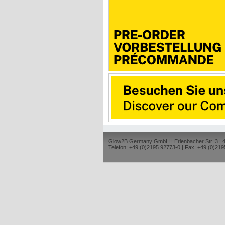
Glow2B Germany GmbH | Erlenbacher Str. 3 |
Telefon: +49 (0)2195 92773-0 | Fax: +49 (0)219