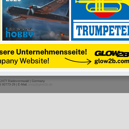
 42477 Radevormwald | Germany
5 92773-29 | E-Mail:
shop@glow2b.de