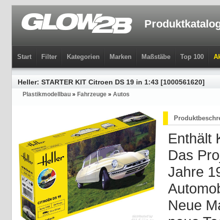
Produktkatalo
Start
Filter
Kategorien
Marken
Maßstäbe
Top 100
Ak
Heller: STARTER KIT Citroen DS 19 in 1:43 [1000561620]
Plastikmodellbau
»
Fahrzeuge
»
Autos
Produktbeschr
Enthält 
Das Pro
Jahre 1
Automob
Neue Mat