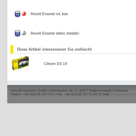
Revell Enamel rot, klar
Revell Enamel silber, metallic
Diese Artikel interessieren Sie vielleicht
Citroen DS 19
Glow2B Germany GmbH | Erlenbacher Str. 3 | 42477 Radevormwald | Germany
Telefon: +49 (0)2195 92773-0 | Fax: +49 (0)2195 92773-29 | E-Mail:
shop@glow2b.de