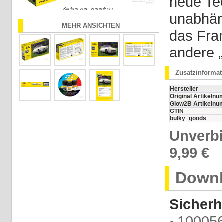
neue Te
Klicken zum Vergrößern
unabhän
MEHR ANSICHTEN
das Fran
andere „
Zusatzinforma
Hersteller
Original Artikeln
Glow2B Artikeln
GTIN
bulky_goods
Unverbi
9,99 €
Downl
Sicherh
100056