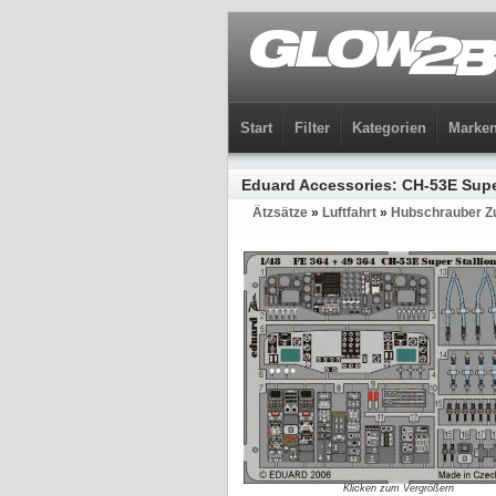
Start
Filter
Kategorien
Marke
Eduard Accessories: CH-53E Super
Ätzsätze
»
Luftfahrt
»
Hubschrauber Zu
Klicken zum Vergrößern