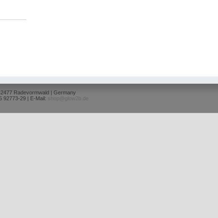
 42477 Radevormwald | Germany
5 92773-29 | E-Mail:
shop@glow2b.de