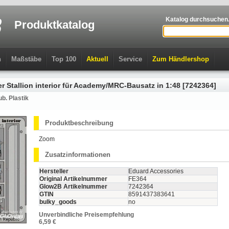
Katalog durchsuchen.
Produktkatalog
n
Maßstäbe
Top 100
Aktuell
Service
Zum Händlershop
 Stallion interior für Academy/MRC-Bausatz in 1:48 [7242364]
b. Plastik
Produktbeschreibung
Zoom
Zusatzinformationen
Hersteller
Eduard Accessories
Original Artikelnummer
FE364
Glow2B Artikelnummer
7242364
GTIN
8591437383641
bulky_goods
no
Unverbindliche Preisempfehlung
6,59 €