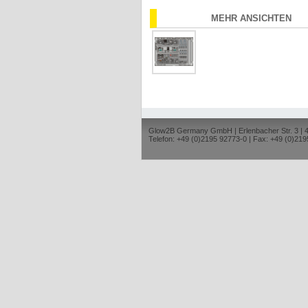
MEHR ANSICHTEN
Glow2B Germany GmbH | Erlenbacher Str. 3 |
Telefon: +49 (0)2195 92773-0 | Fax: +49 (0)219