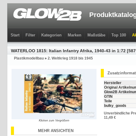
Produktkatalo
Start
Filter
Kategorien
Marken
Maßstäbe
Top 100
Ak
WATERLOO 1815: Italian Infantry Afrika, 1940-43 in 1:72 [58
Plastikmodellbau
»
2. Weltkrieg 1918 bis 1945
Zusatzinforma
Hersteller
Original Artikeln
Glow2B Artikeln
GTIN
Teile
bulky_goods
Unverbindliche Pr
11,49 €
Klicken zum Vergrößern
MEHR ANSICHTEN