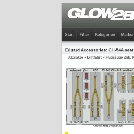
Start
Filter
Kategorien
Marke
Eduard Accessories: CH-54A seatb
Ätzsätze
»
Luftfahrt
»
Flugzeuge Zub. P
Klicken zum Vergrößern