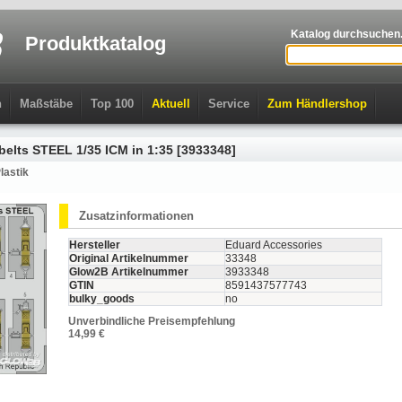
Katalog durchsuchen.
Produktkatalog
n
Maßstäbe
Top 100
Aktuell
Service
Zum Händlershop
elts STEEL 1/35 ICM in 1:35 [3933348]
lastik
Zusatzinformationen
Hersteller
Eduard Accessories
Original Artikelnummer
33348
Glow2B Artikelnummer
3933348
GTIN
8591437577743
bulky_goods
no
Unverbindliche Preisempfehlung
14,99 €