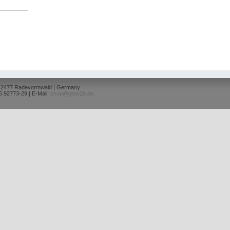
 42477 Radevormwald | Germany
5 92773-29 | E-Mail:
shop@glow2b.de