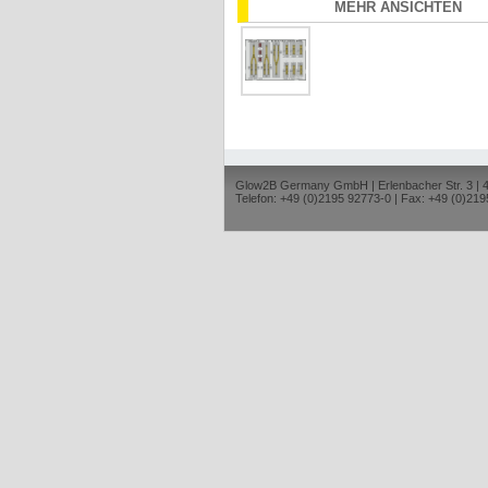
MEHR ANSICHTEN
Glow2B Germany GmbH | Erlenbacher Str. 3 |
Telefon: +49 (0)2195 92773-0 | Fax: +49 (0)219