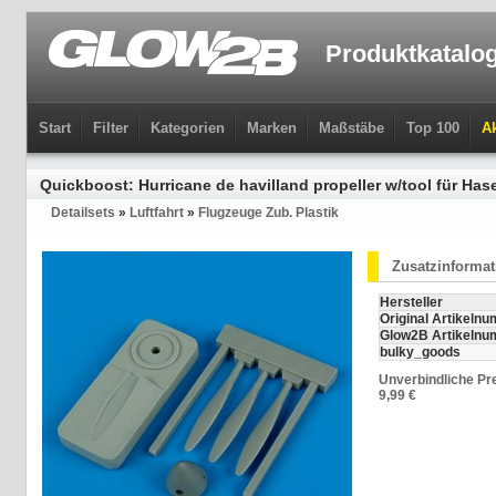
Produktkatalo
Start
Filter
Kategorien
Marken
Maßstäbe
Top 100
Ak
Quickboost: Hurricane de havilland propeller w/tool für Ha
Detailsets
»
Luftfahrt
»
Flugzeuge Zub. Plastik
Zusatzinforma
Hersteller
Original Artikeln
Glow2B Artikeln
bulky_goods
Unverbindliche Pr
9,99 €