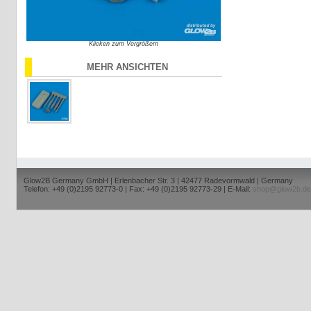
Klicken zum Vergrößern
MEHR ANSICHTEN
Glow2B Germany GmbH | Erlenbacher Str. 3 | 42477 Radevormwald | Germany
Telefon: +49 (0)2195 92773-0 | Fax: +49 (0)2195 92773-29 | E-Mail:
shop@glow2b.de