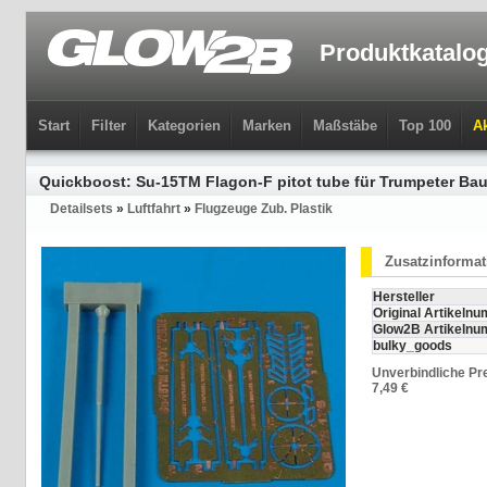
Produktkatalo
Start
Filter
Kategorien
Marken
Maßstäbe
Top 100
Ak
Quickboost: Su-15TM Flagon-F pitot tube für Trumpeter Baus
Detailsets
»
Luftfahrt
»
Flugzeuge Zub. Plastik
Zusatzinforma
Hersteller
Original Artikeln
Glow2B Artikeln
bulky_goods
Unverbindliche Pr
7,49 €