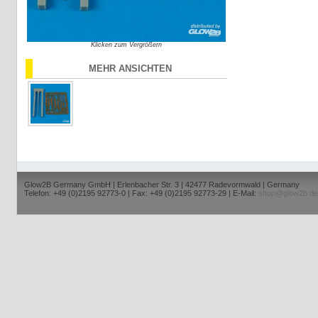
Klicken zum Vergrößern
MEHR ANSICHTEN
Glow2B Germany GmbH | Erlenbacher Str. 3 | 42477 Radevormwald | Germany
Telefon: +49 (0)2195 92773-0 | Fax: +49 (0)2195 92773-29 | E-Mail:
shop@glow2b.de