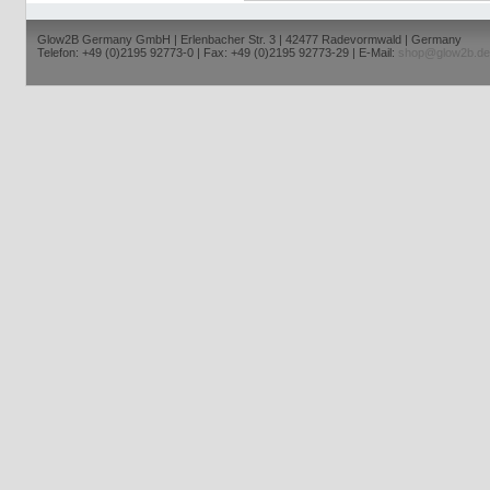
Glow2B Germany GmbH | Erlenbacher Str. 3 | 42477 Radevormwald | Germany
Telefon: +49 (0)2195 92773-0 | Fax: +49 (0)2195 92773-29 | E-Mail:
shop@glow2b.de