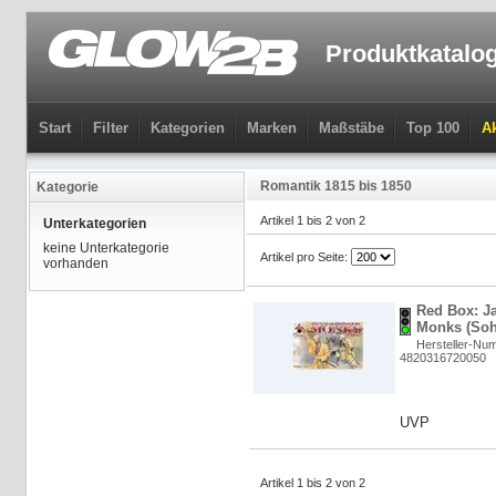
Produktkatalo
Start
Filter
Kategorien
Marken
Maßstäbe
Top 100
Ak
Romantik 1815 bis 1850
Kategorie
Artikel 1 bis 2 von 2
Unterkategorien
keine Unterkategorie
Artikel pro Seite:
vorhanden
Red Box: J
Monks (Sohe
Hersteller-Nu
4820316720050
UVP
Artikel 1 bis 2 von 2