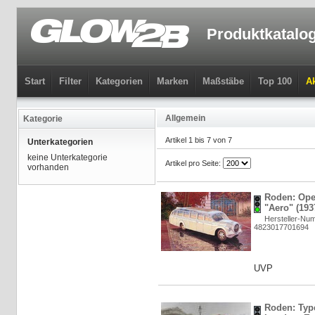
Produktkatalo
Start
Filter
Kategorien
Marken
Maßstäbe
Top 100
Ak
Allgemein
Kategorie
Artikel 1 bis 7 von 7
Unterkategorien
keine Unterkategorie
Artikel pro Seite:
vorhanden
Roden: Ope
"Aero" (193
Hersteller-Nu
4823017701694
UVP
Roden: Typ