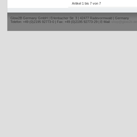
Artikel 1 bis 7 von 7
Glow2B Germany GmbH | Erlenbacher Str. 3 | 42477 Radevormwald | Germany
Telefon: +49 (0)2195 92773-0 | Fax: +49 (0)2195 92773-29 | E-Mail:
shop@glow2b.de