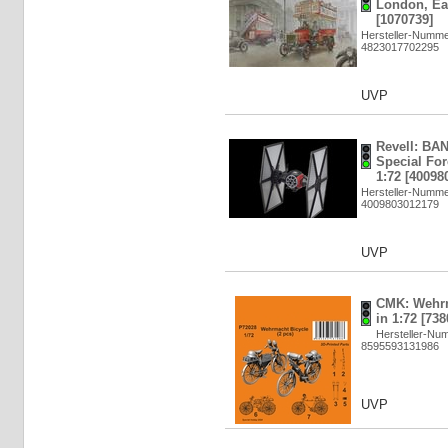
London, Ear
[1070739]
Hersteller-Numme
4823017702295
UVP
Revell: BAN
Special For
1:72 [40098
Hersteller-Numme
4009803012179
UVP
CMK: Wehrm
in 1:72 [738
Hersteller-Nu
8595593131986
UVP