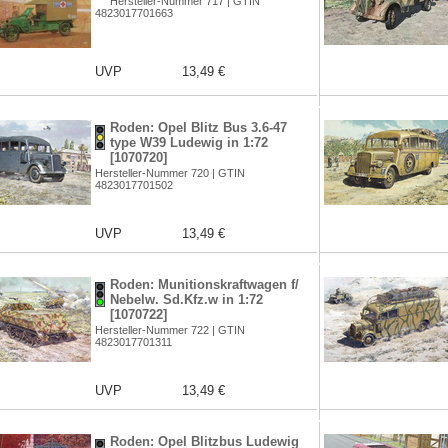
Hersteller-Nummer 717 | GTIN
4823017701663
UVP
13,49 €
Roden: Opel Blitz Bus 3.6-47
type W39 Ludewig in 1:72
[1070720]
Hersteller-Nummer 720 | GTIN
4823017701502
UVP
13,49 €
Roden: Munitionskraftwagen f/
Nebelw. Sd.Kfz.w in 1:72
[1070722]
Hersteller-Nummer 722 | GTIN
4823017701311
UVP
13,49 €
Roden: Opel Blitzbus Ludewig