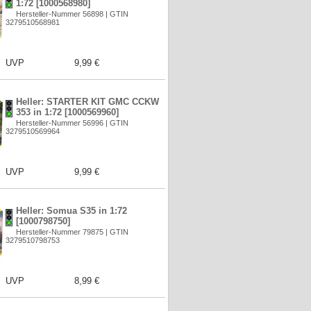
1:72 [1000568980]
Hersteller-Nummer 56898 | GTIN
3279510568981
UVP
9,99 €
Heller: STARTER KIT GMC CCKW
353 in 1:72 [1000569960]
Hersteller-Nummer 56996 | GTIN
3279510569964
UVP
9,99 €
Heller: Somua S35 in 1:72
[1000798750]
Hersteller-Nummer 79875 | GTIN
3279510798753
UVP
8,99 €