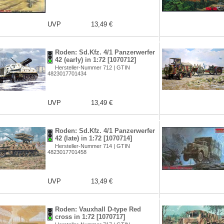
UVP
13,49 €
Roden: Sd.Kfz. 4/1 Panzerwerfer
42 (early) in 1:72 [1070712]
Hersteller-Nummer 712 | GTIN
4823017701434
UVP
13,49 €
Roden: Sd.Kfz. 4/1 Panzerwerfer
42 (late) in 1:72 [1070714]
Hersteller-Nummer 714 | GTIN
4823017701458
UVP
13,49 €
Roden: Vauxhall D-type Red
cross in 1:72 [1070717]