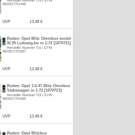
Hersteller-Nummer 719 | GTIN
4823017701496
UVP
13,49 €
Roden: Opel Blitz Omnibus model
W.39 Ludewig-bu in 1:72 [1070721]
Hersteller-Nummer 721 | GTIN
4823017701687
UVP
13,49 €
Roden: Opel 3.6-47 Blitz Omnibus
Stabswagen in 1:72 [1070723]
Hersteller-Nummer 723 | GTIN
4823017701465
UVP
13,49 €
Roden: Opel Blitzbus