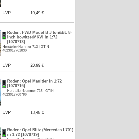
UVP
10,49 €
Roden: FWD Model B 3 ton&BL 8-
inch howitzerMKVI in 1:72
[1070713]
Hersteller-Nummer 713 | GTIN
4823017701830
UVP
20,99 €
Roden: Opel Maultier in 1:72
[1070715]
Hersteller-Nummer 715 | GTIN
4823017700796
UVP
13,49 €
Roden: Opel Blitz (Mercedes L701)
in 1:72 [1070719]