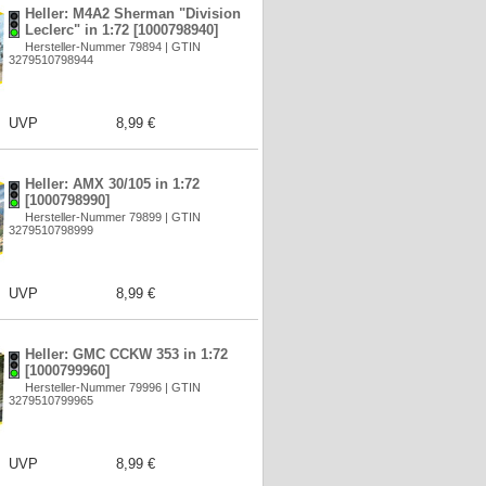
Heller: M4A2 Sherman "Division
Leclerc" in 1:72 [1000798940]
Hersteller-Nummer 79894 | GTIN
3279510798944
UVP
8,99 €
Heller: AMX 30/105 in 1:72
[1000798990]
Hersteller-Nummer 79899 | GTIN
3279510798999
UVP
8,99 €
Heller: GMC CCKW 353 in 1:72
[1000799960]
Hersteller-Nummer 79996 | GTIN
3279510799965
UVP
8,99 €