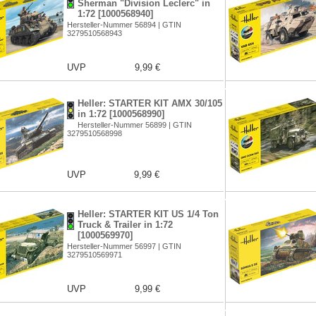
Sherman "Division Leclerc" in
1:72 [1000568940]
Hersteller-Nummer 56894 | GTIN
3279510568943
UVP
9,99 €
Heller: STARTER KIT AMX 30/105
in 1:72 [1000568990]
Hersteller-Nummer 56899 | GTIN
3279510568998
UVP
9,99 €
Heller: STARTER KIT US 1/4 Ton
Truck & Trailer in 1:72
[1000569970]
Hersteller-Nummer 56997 | GTIN
3279510569971
UVP
9,99 €