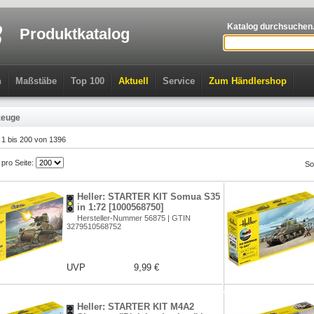
Katalog durchsuchen.
Produktkatalog
n
Maßstäbe
Top 100
Aktuell
Service
Zum Händlershop
zeuge
l 1 bis 200 von 1396
l pro Seite:
So
Heller: STARTER KIT Somua S35
in 1:72 [1000568750]
Hersteller-Nummer 56875 | GTIN
3279510568752
UVP
9,99 €
Heller: STARTER KIT M4A2