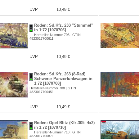
UVP
10,49 €
Roden: Sd.Kfz. 233 ''Stummel''
in 1:72 [1070706]
Hersteller-Nummer 706 | GTIN
4823017700611
UVP
10,49 €
Roden: Sd.Kfz. 263 (8-Rad)
Schwerer Panzerfunkwagen in
1:72 [1070708]
Hersteller-Nummer 708 | GTIN
4823017700451
UVP
10,49 €
Roden: Opel Blitz (Kfz.305, 4x2)
in 1:72 [1070710]
Hersteller-Nummer 710 | GTIN
4823017700871