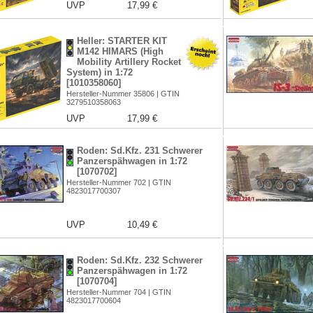
UVP
17,99 €
Heller: STARTER KIT
M142 HIMARS (High
Mobility Artillery Rocket
System) in 1:72
[1010358060]
Hersteller-Nummer 35806 | GTIN
3279510358063
UVP
17,99 €
Roden: Sd.Kfz. 231 Schwerer
Panzerspähwagen in 1:72
[1070702]
Hersteller-Nummer 702 | GTIN
4823017700307
UVP
10,49 €
Roden: Sd.Kfz. 232 Schwerer
Panzerspähwagen in 1:72
[1070704]
Hersteller-Nummer 704 | GTIN
4823017700604