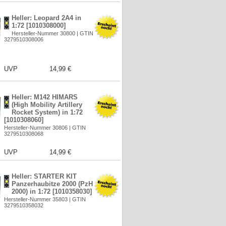
Heller: Leopard 2A4 in
1:72 [1010308000]
Hersteller-Nummer 30800 | GTIN
3279510308006
UVP
14,99 €
Heller: M142 HIMARS
(High Mobility Artillery
Rocket System) in 1:72
[1010308060]
Hersteller-Nummer 30806 | GTIN
3279510308068
UVP
14,99 €
Heller: STARTER KIT
Panzerhaubitze 2000 (PzH
2000) in 1:72 [1010358030]
Hersteller-Nummer 35803 | GTIN
3279510358032