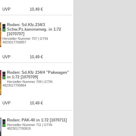
UVP
10,49 €
Roden: Sd.Kfz.234/3
Schw.Pz.kanonenwg. in 1:72
[1070707]
Hersteller-Nummer 707 | GTIN
4823017700857
UVP
10,49 €
Roden: Sd.Kfz 234/4 ''Pakwagen''
in 1:72 [1070709]
Hersteller-Nummer 709 | GTIN
4823017700864
UVP
10,49 €
Roden: PAK-40 in 1:72 [1070711]
Hersteller-Nummer 711 | GTIN
4823017700819