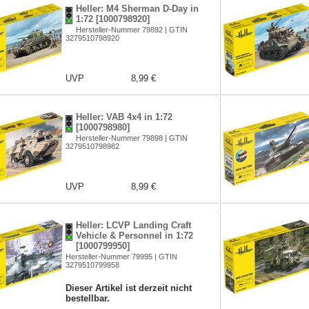
Heller: M4 Sherman D-Day in
1:72 [1000798920]
Hersteller-Nummer 79892 | GTIN
3279510798920
UVP
8,99 €
Heller: VAB 4x4 in 1:72
[1000798980]
Hersteller-Nummer 79898 | GTIN
3279510798982
UVP
8,99 €
Heller: LCVP Landing Craft
Vehicle & Personnel in 1:72
[1000799950]
Hersteller-Nummer 79995 | GTIN
3279510799958
Dieser Artikel ist derzeit nicht
bestellbar.