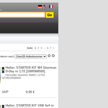
..
Seite:
1
2
3
...
6
7
>
rtieren nach
Heller: STARTER KIT M4 Sherman
D-Day in 1:72 [1000568920]
Hersteller-Nummer 56892 | GTIN
3279510568929
UVP
9,99 €
Heller: STARTER KIT VAB 4x4 in