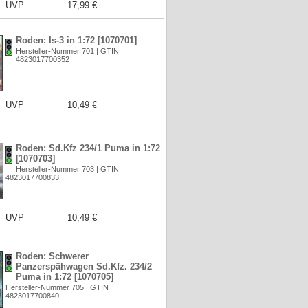
UVP
17,99 €
Roden: Is-3 in 1:72 [1070701]
Hersteller-Nummer 701 | GTIN
4823017700352
UVP
10,49 €
Roden: Sd.Kfz 234/1 Puma in 1:72
[1070703]
Hersteller-Nummer 703 | GTIN
4823017700833
UVP
10,49 €
Roden: Schwerer
Panzerspähwagen Sd.Kfz. 234/2
Puma in 1:72 [1070705]
Hersteller-Nummer 705 | GTIN
4823017700840