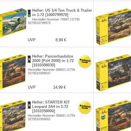
Heller: US 1/4 Ton Truck & Trailer
in 1:72 [1000799970]
Hersteller-Nummer 79997 | GTIN
3279510799972
UVP
8,99 €
Heller: Panzerhaubitze
2000 (PzH 2000) in 1:72
[1010308030]
Hersteller-Nummer 30803 | GTIN
3279510308037
UVP
14,99 €
Heller: STARTER KIT
Leopard 2A4 in 1:72
[1010358000]
Hersteller-Nummer 35800 | GTIN
3279510358001