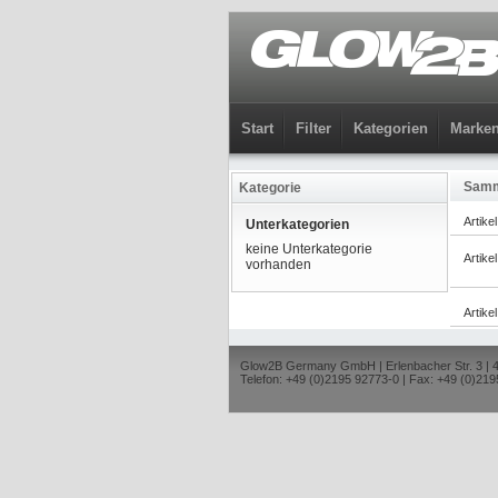
Start
Filter
Kategorien
Marke
Samm
Kategorie
Artike
Unterkategorien
keine Unterkategorie
Artike
vorhanden
Artike
Glow2B Germany GmbH | Erlenbacher Str. 3 |
Telefon: +49 (0)2195 92773-0 | Fax: +49 (0)219