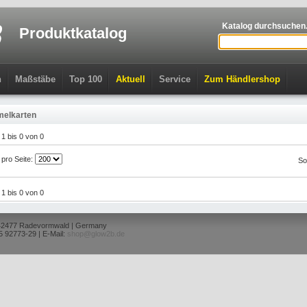
Katalog durchsuchen.
Produktkatalog
n
Maßstäbe
Top 100
Aktuell
Service
Zum Händlershop
elkarten
l 1 bis 0 von 0
l pro Seite:
So
l 1 bis 0 von 0
 42477 Radevormwald | Germany
5 92773-29 | E-Mail:
shop@glow2b.de