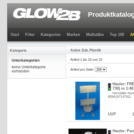
Produktkatalo
Start
Filter
Kategorien
Marken
Maßstäbe
Top 100
Ak
Autos Zub. Plastik
Kategorie
Artikel 1 bis 10 von 10
Unterkategorien
keine Unterkategorie
Artikel pro Seite:
vorhanden
Hauler: FR
730) in 1:4
Hersteller-N
8594197147911
UVP
Hauler: Pan