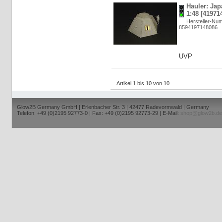
Hauler: Jap
1:48 [41971
Hersteller-N
8594197148086
UVP
Artikel 1 bis 10 von 10
Glow2B Germany GmbH | Erlenbacher Str. 3 | 42477 Radevormwald | Germany
Telefon: +49 (0)2195 92773-0 | Fax: +49 (0)2195 92773-29 | E-Mail:
shop@glow2b.de