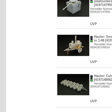
(stahlunters
[4197147959
Hersteller-Numm
8594197147959
UVP
Hauler: Sov
in 1:48 [41
Hersteller-N
8594197148024
UVP
Hauler: Cul
[4197148062
Hersteller-N
8594197148062
UVP