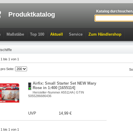
Katalog durchsuchen.
Produktkatalog
n
Maßstäbe
Top 100
Aktuell
Service
Zum Händlershop
schiffe
l 1 bis 1 von 1
l pro Seite:
So
Airfix: Small Starter Set NEW Mary
Rose in 1:400 [1655114]
Hersteller-Nummer A55114A | GTIN
5055286686436
UVP
14,99 €
l 1 bis 1 von 1