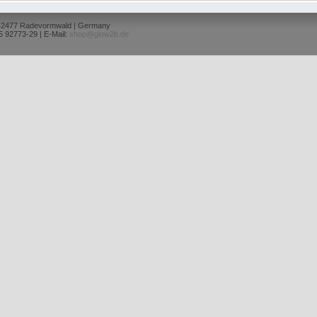
 42477 Radevormwald | Germany
5 92773-29 | E-Mail:
shop@glow2b.de