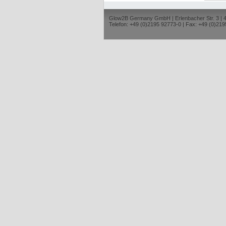
Glow2B Germany GmbH | Erlenbacher Str. 3 |
Telefon: +49 (0)2195 92773-0 | Fax: +49 (0)219