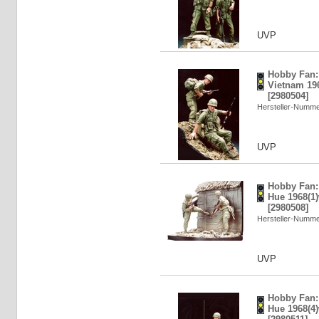
UVP
Hobby Fan:
Vietnam 196
[2980504]
Hersteller-Numm
UVP
Hobby Fan: 
Hue 1968(1)
[2980508]
Hersteller-Numm
UVP
Hobby Fan: 
Hue 1968(4)