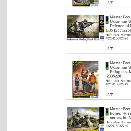
UVP
Master Box 
Ukrainian W
Defence of 
1:35 [2335225]
Hersteller-Numme
4820113082696
UVP
Master Box 
Ukrainian W
Refugees, M
[2335228]
Hersteller-Numme
4820113082719
UVP
Master Box
home. Russ
series, kit 
Hersteller-Numme
4820113082740