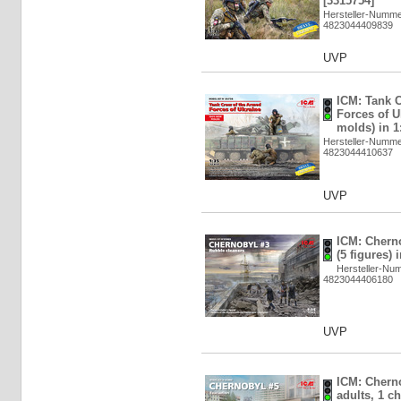
[3315754]
Hersteller-Numme
4823044409839
UVP
ICM: Tank 
Forces of 
molds) in 1
Hersteller-Numme
4823044410637
UVP
ICM: Chern
(5 figures) 
Hersteller-Nu
4823044406180
UVP
ICM: Cherno
adults, 1 c