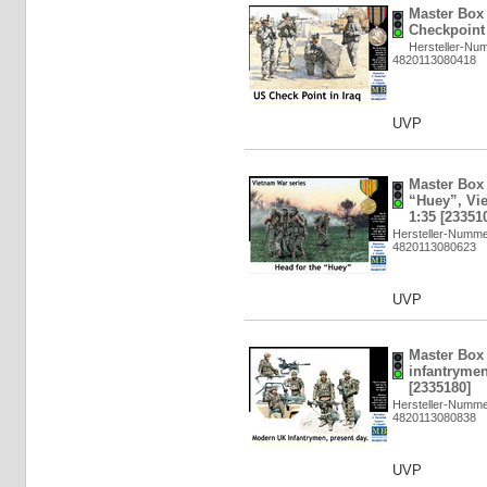
Master Box L
Checkpoint 
Hersteller-Nu
4820113080418
UVP
Master Box 
“Huey”, Vie
1:35 [23351
Hersteller-Numme
4820113080623
UVP
Master Box
infantrymen
[2335180]
Hersteller-Numme
4820113080838
UVP