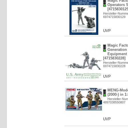
Magic Facto
Operators S
[4715830129
Hersteller-Numme
6974715830129
UVP
Magic Fact
Generation
Equipment R
[4715830228]
Hersteller-Numme
6974715830228
UVP
MENG-Model
(2000-) in 1
Hersteller-Nu
4897038550807
UVP