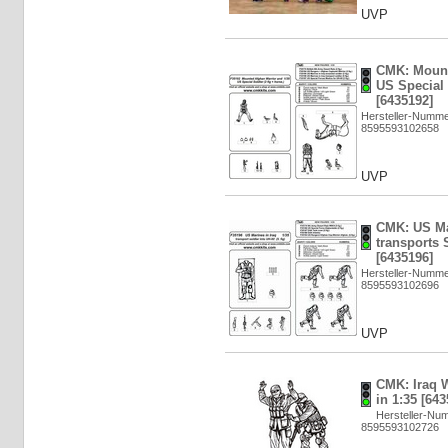
UVP
CMK: Mount
US Special 
[6435192]
Hersteller-Numm
8595593102658
UVP
CMK: US Ma
transports S
[6435196]
Hersteller-Numm
8595593102696
UVP
CMK: Iraq W
in 1:35 [643
Hersteller-Nu
8595593102726