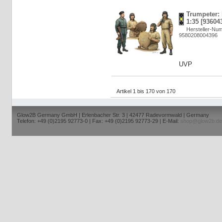
Trumpeter: 
1:35 [93604
Hersteller-Nu
9580208004396
UVP
Artikel 1 bis 170 von 170
Glow2B Germany GmbH | Erlenbacher Str. 3 | 42477 Radevormwald | Germany
Telefon: +49 (0)2195 92773-0 | Fax: +49 (0)2195 92773-29 | E-Mail:
shop@glow2b.de