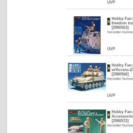
UVP
Hobby Fan: 
freedom tru
[2980563]
Hersteller-Numm
UVP
Hobby Fan: 
w/Access.(O
[2980566]
Hersteller-Numm
UVP
Hobby Fan:
Accessories
[2980572]
Hersteller-Numm