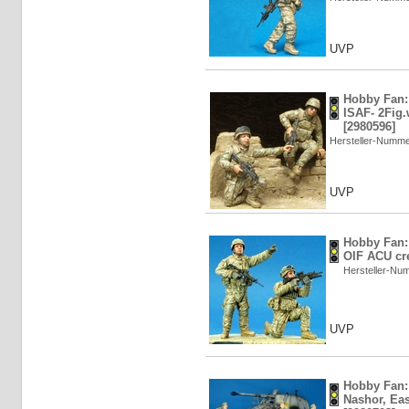
UVP
Hobby Fan: 
ISAF- 2Fig.
[2980596]
Hersteller-Numm
UVP
Hobby Fan: 
OIF ACU cre
Hersteller-N
UVP
Hobby Fan:
Nashor, Eas