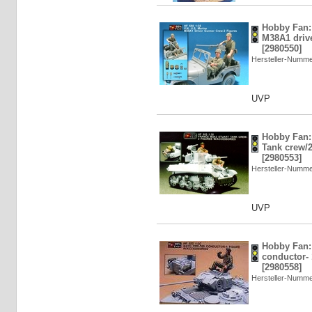
Hobby Fan:
M38A1 drive
[2980550]
Hersteller-Numm
UVP
Hobby Fan:
Tank crew/2
[2980553]
Hersteller-Numm
UVP
Hobby Fan:
conductor- 
[2980558]
Hersteller-Numm