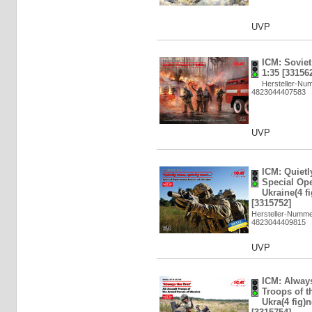
UVP
ICM: Soviet
1:35 [33156
Hersteller-Nu
4823044407583
UVP
ICM: Quietl
Special Ope
Ukraine(4 f
[3315752]
Hersteller-Numme
4823044409815
UVP
ICM: Always
Troops of t
Ukra(4 fig)