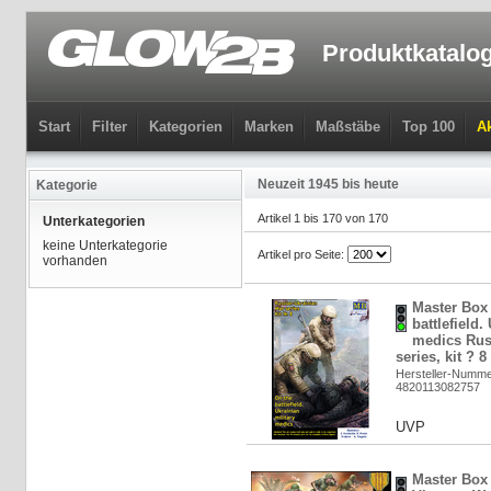
Produktkatalo
Start
Filter
Kategorien
Marken
Maßstäbe
Top 100
Ak
Neuzeit 1945 bis heute
Kategorie
Artikel 1 bis 170 von 170
Unterkategorien
keine Unterkategorie
Artikel pro Seite:
vorhanden
Master Box 
battlefield.
medics Rus
series, kit ? 8
Hersteller-Numme
4820113082757
UVP
Master Box