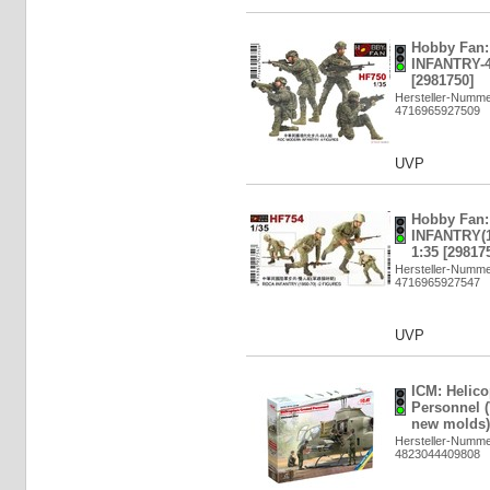
Hobby Fan
INFANTRY-4
[2981750]
Hersteller-Numm
4716965927509
UVP
Hobby Fan
INFANTRY(1
1:35 [29817
Hersteller-Numm
4716965927547
UVP
ICM: Helic
Personnel 
new molds) 
Hersteller-Numme
4823044409808