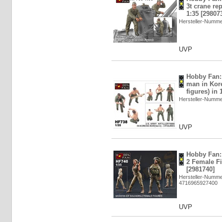
3t crane re
1:35 [29807
Hersteller-Numm
UVP
Hobby Fan: 
man in Kore
figures) in 
Hersteller-Numm
UVP
Hobby Fan:
2 Female Fi
[2981740]
Hersteller-Numm
4716965927400
UVP