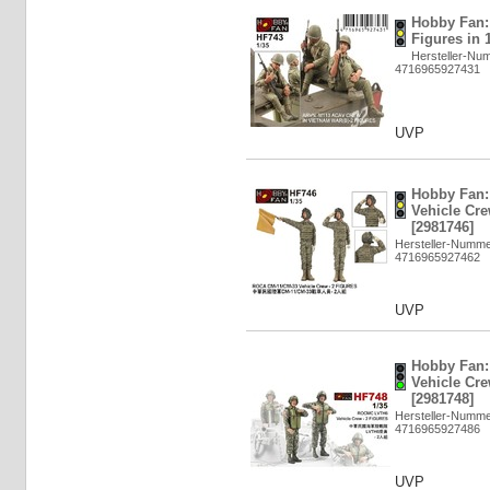
Hobby Fan:
Figures in 
Hersteller-Nu
4716965927431
UVP
Hobby Fan
Vehicle Cre
[2981746]
Hersteller-Numm
4716965927462
UVP
Hobby Fan
Vehicle Cre
[2981748]
Hersteller-Numm
4716965927486
UVP