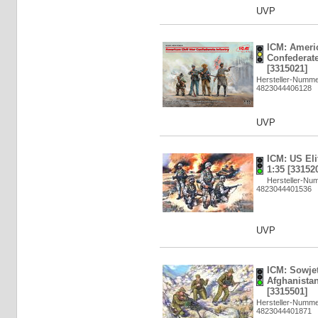
UVP
ICM: Ameri
Confederate
[3315021]
Hersteller-Numme
4823044406128
UVP
ICM: US Eli
1:35 [33152
Hersteller-Nu
4823044401536
UVP
ICM: Sowjet
Afghanistan
[3315501]
Hersteller-Numme
4823044401871