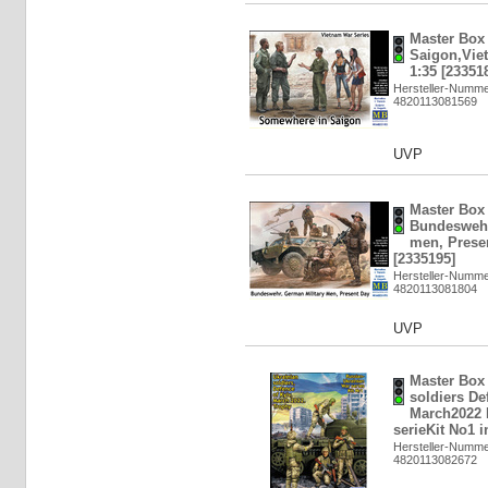
Master Box
Saigon,Vie
1:35 [23351
Hersteller-Numme
4820113081569
UVP
Master Box 
Bundeswehr
men, Presen
[2335195]
Hersteller-Numme
4820113081804
UVP
Master Box 
soldiers De
March2022 
serieKit No1 i
Hersteller-Numme
4820113082672