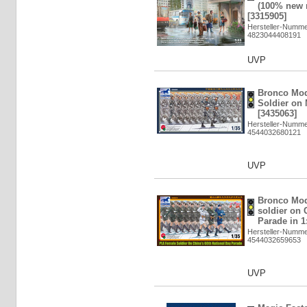
(100% new 
[3315905]
Hersteller-Numme
4823044408191
UVP
Bronco Mod
Soldier on 
[3435063]
Hersteller-Numm
4544032680121
UVP
Bronco Mod
soldier on 
Parade in 1
Hersteller-Numm
4544032659653
UVP