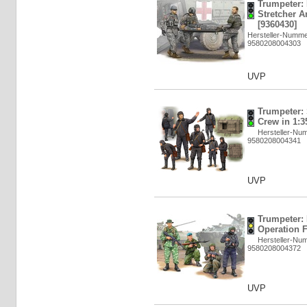
Trumpeter:
Stretcher 
[9360430]
Hersteller-Numme
9580208004303
UVP
Trumpeter: 
Crew in 1:3
Hersteller-Nu
9580208004341
UVP
Trumpeter:
Operation F
Hersteller-Nu
9580208004372
UVP