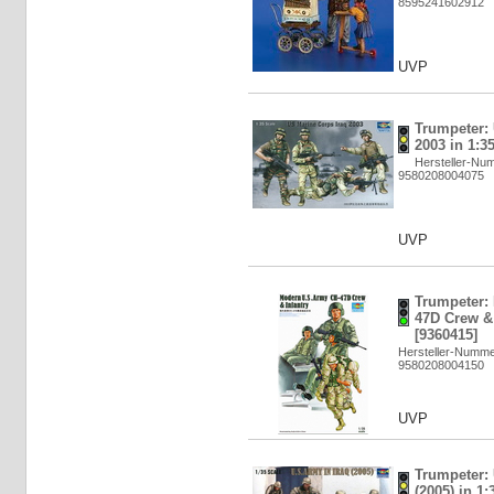
8595241602912
UVP
Trumpeter:
2003 in 1:3
Hersteller-Nu
9580208004075
UVP
Trumpeter:
47D Crew & 
[9360415]
Hersteller-Numme
9580208004150
UVP
Trumpeter: 
(2005) in 1: