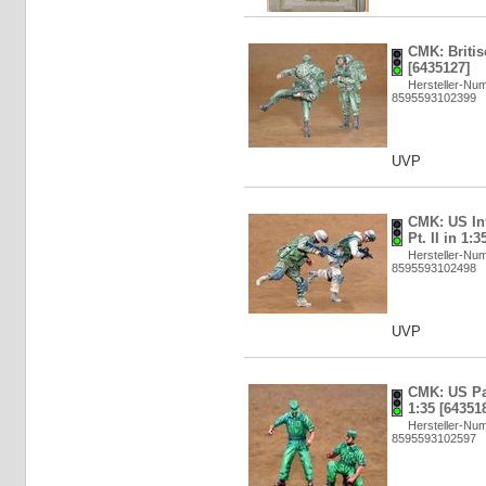
CMK: Britis
[6435127]
Hersteller-Nu
8595593102399
UVP
CMK: US In
Pt. II in 1:
Hersteller-Nu
8595593102498
UVP
CMK: US Pa
1:35 [64351
Hersteller-Nu
8595593102597