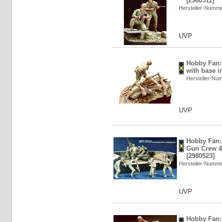
[2980511]
Hersteller-Numm
UVP
Hobby Fan: 
with base i
Hersteller-N
UVP
Hobby Fan:
Gun Crew &
[2980523]
Hersteller-Numm
UVP
Hobby Fan: