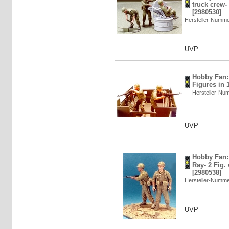
truck crew-
[2980530]
Hersteller-Numm
UVP
Hobby Fan: 
Figures in 
Hersteller-N
UVP
Hobby Fan: 
Ray- 2 Fig.
[2980538]
Hersteller-Numm
UVP