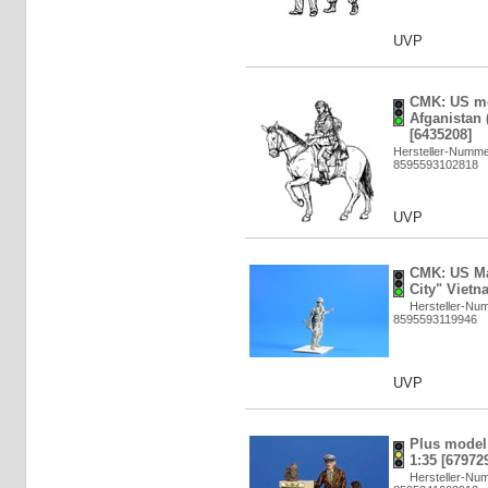
UVP
CMK: US mo
Afganistan (
[6435208]
Hersteller-Numm
8595593102818
UVP
CMK: US Ma
City" Vietn
Hersteller-Nu
8595593119946
UVP
Plus model:
1:35 [67972
Hersteller-Nu