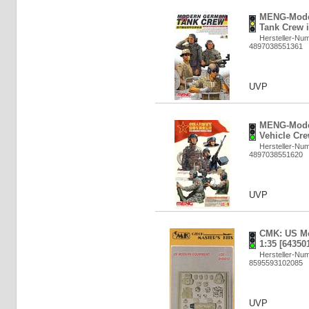
MENG-Mode
Tank Crew i
Hersteller-Nu
4897038551361
UVP
MENG-Mode
Vehicle Cre
Hersteller-Nu
4897038551620
UVP
CMK: US Mo
1:35 [64350
Hersteller-Nu
8595593102085
UVP