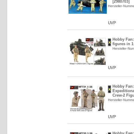
[2980703]
Hersteller-Numm
UVP
Hobby Fan:
figures in 1
Hersteller-N
UVP
Hobby Fan:
Expedition
Crew-2 Figu
Hersteller-Numm
UVP
Hobby Fan: