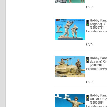
UVP
Hobby Fan: 
brigade(1) i
[2980578]
Hersteller-Numm
UVP
Hobby Fan:
day war) Cr
[2980581]
Hersteller-Numm
UVP
Hobby Fan: 
OIF ACU Cre
[2980589]
Hersteller-Numm