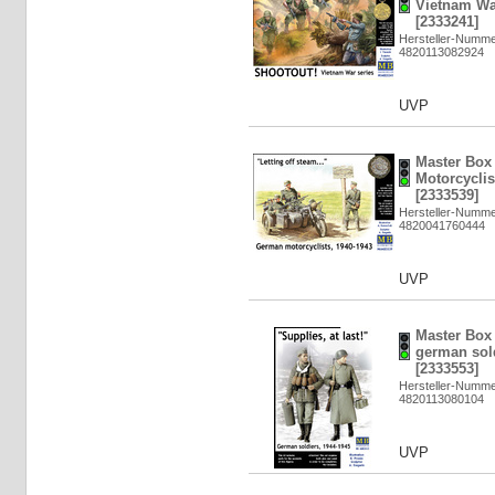
Vietnam War
[2333241]
Hersteller-Numme
4820113082924
UVP
Master Box
Motorcyclis
[2333539]
Hersteller-Numme
4820041760444
UVP
Master Box 
german sold
[2333553]
Hersteller-Numme
4820113080104
UVP