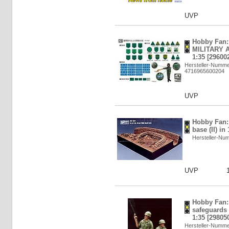
UVP
Hobby Fan
MILITARY 
1:35 [29600
Hersteller-Numm
4716965600204
UVP
Hobby Fan: 
base (II) in
Hersteller-N
UVP
Hobby Fan: 
safeguards 
1:35 [29805
Hersteller-Numm