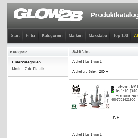
Produktkatalo
Start
Filter
Kategorien
Marken
Maßstäbe
Top 100
Ak
Schiffahrt
Kategorie
Artikel 1 bis 1 von 1
Unterkategorien
Marine Zub. Plastik
Artikel pro Seite:
Takom: BA
in 1:16 [346
Hersteller-Nu
4897051421900
UVP
Artikel 1 bis 1 von 1