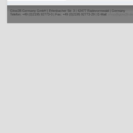
Glow2B Germany GmbH | Erlenbacher Str. 3 | 42477 Radevormwald | Germany
Telefon: +49 (0)2195 92773-0 | Fax: +49 (0)2195 92773-29 | E-Mail:
shop@glow2b.de