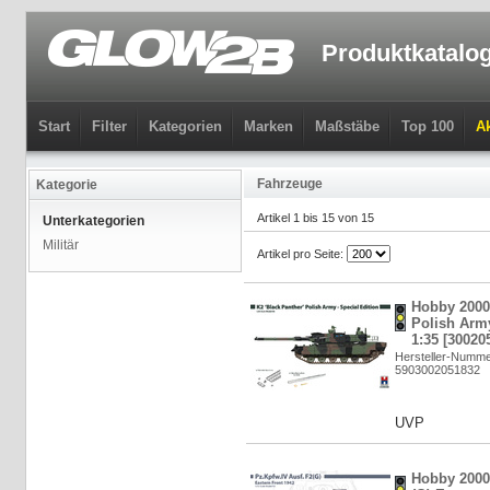
Produktkatalo
Start
Filter
Kategorien
Marken
Maßstäbe
Top 100
Ak
Fahrzeuge
Kategorie
Artikel 1 bis 15 von 15
Unterkategorien
Militär
Artikel pro Seite:
Hobby 2000:
Polish Army
1:35 [30020
Hersteller-Numm
5903002051832
UVP
Hobby 2000