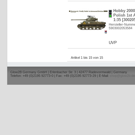
Hobby 2000:
Polish 1st 
1:35 [30020
Hersteller-Numme
5903002053584
UVP
Artikel 1 bis 15 von 15
Glow2B Germany GmbH | Erlenbacher Str. 3 | 42477 Radevormwald | Germany
Telefon: +49 (0)2195 92773-0 | Fax: +49 (0)2195 92773-29 | E-Mail:
shop@glow2b.de