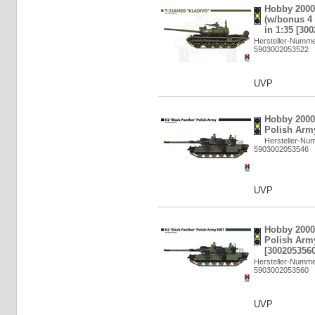
Hobby 2000
(w/bonus 4 
in 1:35 [30
Hersteller-Numme
5903002053522
UVP
Hobby 2000:
Polish Army
Hersteller-Nu
5903002053546
UVP
Hobby 2000:
Polish Arm
[3002053560
Hersteller-Numme
5903002053560
UVP