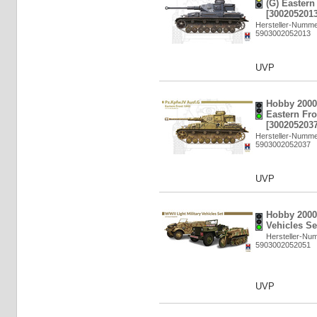
(G) Eastern
[3002052013
Hersteller-Numme
5903002052013
UVP
Hobby 2000
Eastern Fro
[3002052037
Hersteller-Numme
5903002052037
UVP
Hobby 2000:
Vehicles Se
Hersteller-Nu
5903002052051
UVP