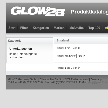
Produktkatalo
Start
Filter
Kategorien
Marken
Maßstäbe
Top 100
Ak
Smaland
Kategorie
Artikel 1 bis 0 von 0
Unterkategorien
keine Unterkategorie
Artikel pro Seite:
vorhanden
Artikel 1 bis 0 von 0
Glow2B Germany GmbH | Erlenbacher Str. 3 | 42477 Radevormwald | Germany
Telefon: +49 (0)2195 92773-0 | Fax: +49 (0)2195 92773-29 | E-Mail:
shop@glow2b.de