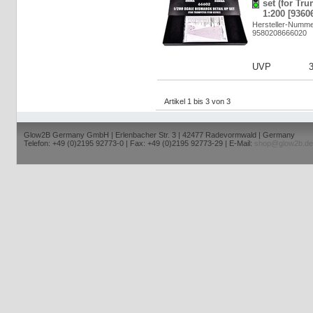
set (for Tr
1:200 [9360
Hersteller-Numme
9580208666020
UVP
Artikel 1 bis 3 von 3
Glow2B Germany GmbH | Erlenbacher Str. 3 | 42477 Radevormwald | Germany
Telefon: +49 (0)2195 92773-0 | Fax: +49 (0)2195 92773-29 | E-Mail:
shop@glow2b.de