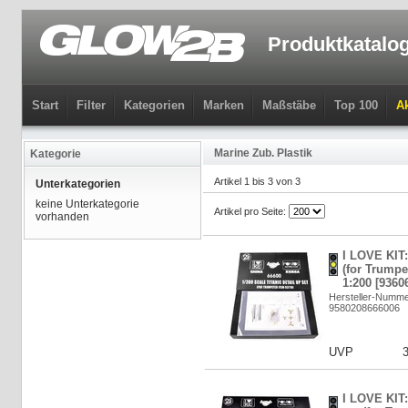
Produktkatalo
Start
Filter
Kategorien
Marken
Maßstäbe
Top 100
Ak
Marine Zub. Plastik
Kategorie
Artikel 1 bis 3 von 3
Unterkategorien
keine Unterkategorie
Artikel pro Seite:
vorhanden
I LOVE KIT: 
(for Trumpe
1:200 [9360
Hersteller-Numme
9580208666006
UVP
I LOVE KIT: