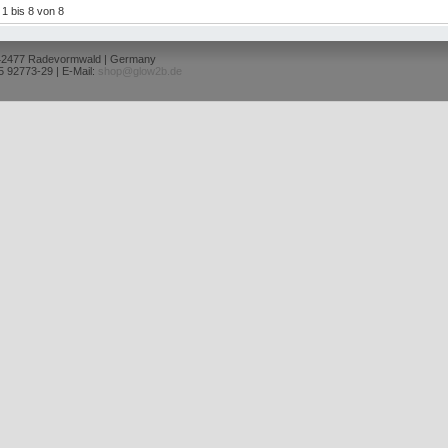
l 1 bis 8 von 8
 42477 Radevormwald | Germany
5 92773-29 | E-Mail:
shop@glow2b.de