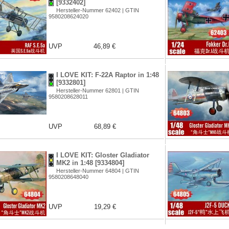
[9332402]
Hersteller-Nummer 62402 | GTIN
9580208624020
UVP
46,89 €
I LOVE KIT: F-22A Raptor in 1:48
[9332801]
Hersteller-Nummer 62801 | GTIN
9580208628011
UVP
68,89 €
I LOVE KIT: Gloster Gladiator
MK2 in 1:48 [9334804]
Hersteller-Nummer 64804 | GTIN
9580208648040
UVP
19,29 €