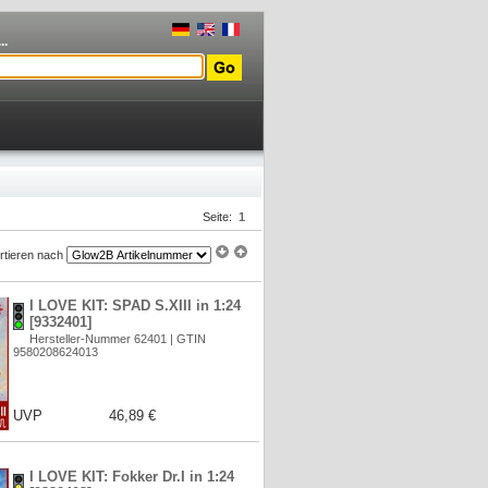
..
Seite:
1
rtieren nach
I LOVE KIT: SPAD S.XIII in 1:24
[9332401]
Hersteller-Nummer 62401 | GTIN
9580208624013
UVP
46,89 €
I LOVE KIT: Fokker Dr.I in 1:24