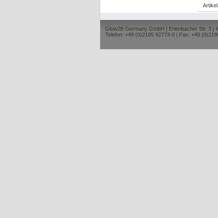
Artike
Glow2B Germany GmbH | Erlenbacher Str. 3 |
Telefon: +49 (0)2195 92773-0 | Fax: +49 (0)219