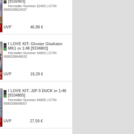
[9332403]
Hersteller-Nummer 62403 | GTIN
9580208624037
UVP
46,89 €
I LOVE KIT: Gloster Gladiator
MK1 in 1:48 [9334803]
Hersteller-Nummer 64803 | GTIN
9580208648033
UVP
19,29 €
I LOVE KIT: J2F-5 DUCK in 1:48
[9334805]
Hersteller-Nummer 64805 | GTIN
9580208648057
UVP
27,59 €