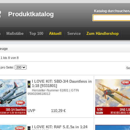
Katalog durchsuchen.
Produktkatalog
n
Maßstäbe
Top 100
Aktuell
Service
Zum Händlershop
zeuge
l 1 bis 8 von 8
l pro Seite:
So
I LOVE KIT: SBD-3/4 Dauntless in
1:18 [9331801]
Hersteller-Nummer 61801 | GTIN
9580208618012
UVP
110,29 €
I LOVE KIT: RAF S.E.5a in 1:24