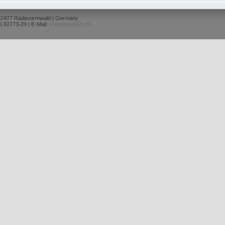
 42477 Radevormwald | Germany
5 92773-29 | E-Mail:
shop@glow2b.de