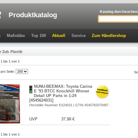
Katalog durchsuchen.
Produktkatalog
n
Maßstäbe
Top 100
Aktuell
Service
Zum Händlershop
är Zub. Plastik
l 1 bis 1 von 1
l pro Seite:
So
NUNU-BEEMAX: Toyota Carina
E '93 BTCC Knockhill Winner
Detail UP Parts in 1:24
[4545624031]
Hersteller-Nummer EX24031 | GTIN 4545782079487
UVP
37,99 €
l 1 bis 1 von 1