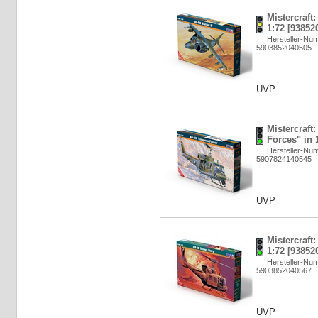
Mistercraft:
1:72 [93852
Hersteller-Nu
5903852040505
UVP
Mistercraft
Forces" in 
Hersteller-Nu
5907824140545
UVP
Mistercraft
1:72 [93852
Hersteller-Nu
5903852040567
UVP