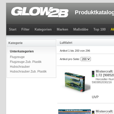
Produktkatalo
Start
Filter
Kategorien
Marken
Maßstäbe
Top 100
Ak
Luftfahrt
Kategorie
Artikel 1 bis 200 von 296
Unterkategorien
Flugzeuge
Artikel pro Seite:
Flugzeuge Zub. Plastik
Hubschrauber
Mistercraft
Hubschrauber Zub. Plastik
1:72 [90852
Hersteller-Nu
5903852030216
UVP
Mistercraft: