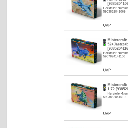
[9385204106
Hersteller-Numme
5903852041069
UVP
Mistercraft:
52+Jastrzab
[9385204116
Hersteller-Numme
5907824141160
UVP
Mistercraft
1:72 [93852
Hersteller-Nu
5903852041519
UVP