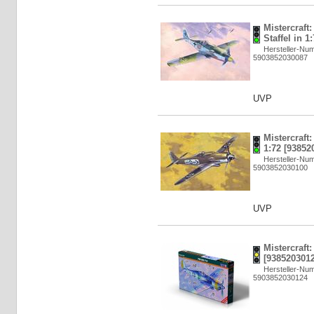
Mistercraft
Staffel in 1
Hersteller-Nu
5903852030087
UVP
Mistercraft
1:72 [93852
Hersteller-Nu
5903852030100
UVP
Mistercraft:
[9385203012
Hersteller-Nu
5903852030124