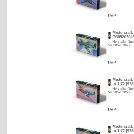
UVP
Mistercraft:
[9385203048
Hersteller-Nu
5903852030483
UVP
Mistercraft
in 1:72 [93
Hersteller-Nu
5903852030506
UVP
Mistercraft
in 1:72 [93