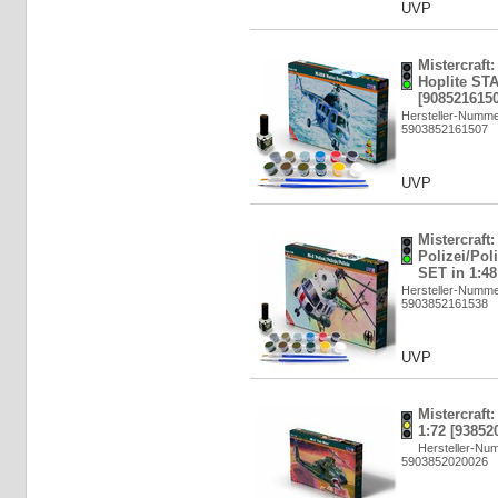
UVP
Mistercraft
Hoplite ST
[9085216150
Hersteller-Numme
5903852161507
UVP
Mistercraft:
Polizei/Pol
SET in 1:48
Hersteller-Numme
5903852161538
UVP
Mistercraft
1:72 [93852
Hersteller-Nu
5903852020026