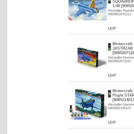
SQUADRON 
1:48 [90852
Hersteller-Numme
5903852070212
UVP
Mistercraft
JASTRZAB 
[9085207116
Hersteller-Numme
5903852071165
UVP
Mistercraft
Flight STAR
[9085214013
Hersteller-Numme
5903852140137
UVP