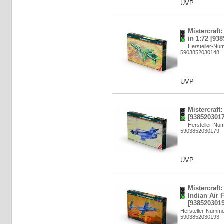
UVP
Mistercraf
in 1:72 [93
Hersteller-Nu
5903852030148
UVP
Mistercraft
[9385203017
Hersteller-Nu
5903852030179
UVP
Mistercraft:
Indian Air 
[9385203019
Hersteller-Numme
5903852030193