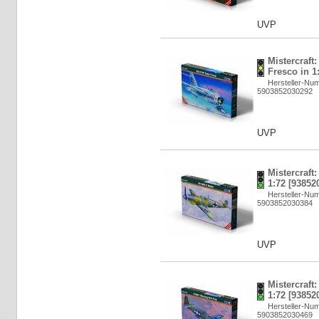
UVP
Mistercraft
Fresco in 1
Hersteller-Nu
5903852030292
UVP
Mistercraft:
1:72 [93852
Hersteller-Nu
5903852030384
UVP
Mistercraft:
1:72 [93852
Hersteller-Nu
5903852030469