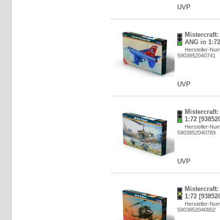
UVP
Mistercraft
ANG in 1:72
Hersteller-Nu
5903852040741
UVP
Mistercraft
1:72 [93852
Hersteller-Nu
5903852040789
UVP
Mistercraf
1:72 [93852
Hersteller-Nu
5903852040802