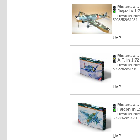
Mistercraft
Jager in 1:
Hersteller-Nu
5903852031084
UVP
Mistercraft
A.F. in 1:7
Hersteller-Nu
5903852031510
UVP
Mistercraft:
Falcon in 1
Hersteller-Nu
5903852040031
UVP