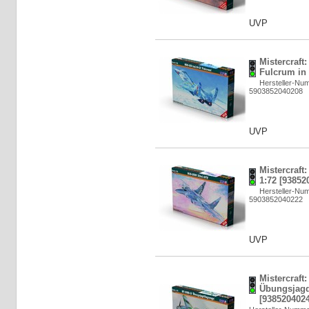
UVP
Mistercraft:
Fulcrum in 
Hersteller-Nu
5903852040208
UVP
Mistercraft
1:72 [93852
Hersteller-Nu
5903852040222
UVP
Mistercraft
Übungsjagd
[9385204024