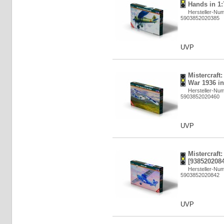
Hands in 1:
Hersteller-Nu
5903852020385
UVP
Mistercraft
War 1936 in
Hersteller-Nu
5903852020460
UVP
Mistercraft
[9385202084
Hersteller-Nu
5903852020842
UVP