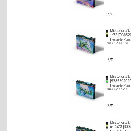
UVP
Mistercraft:
1:72 [93852
Hersteller-Nu
5903852020187
UVP
Mistercraft:
[9385202020
Hersteller-Nu
5903852020200
UVP
Mistercraft
in 1:72 [93