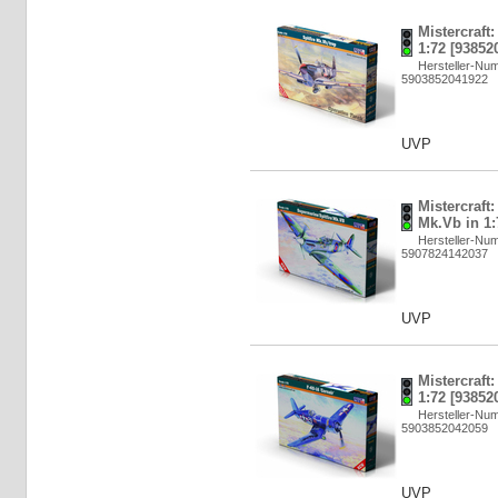
Mistercraft:
1:72 [93852
Hersteller-Nu
5903852041922
UVP
Mistercraft
Mk.Vb in 1:
Hersteller-Nu
5907824142037
UVP
Mistercraft:
1:72 [93852
Hersteller-Nu
5903852042059
UVP