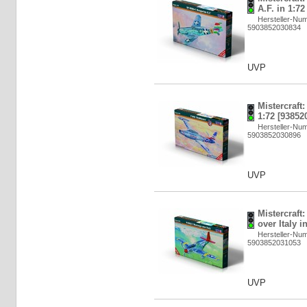
A.F. in 1:7
Hersteller-Nu
5903852030834
UVP
Mistercraft
1:72 [93852
Hersteller-Nu
5903852030896
UVP
Mistercraft
over Italy i
Hersteller-Nu
5903852031053
UVP