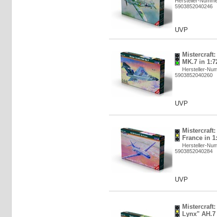
Hersteller-Numme
5903852040246
UVP
Mistercraft
MK.7 in 1:7
Hersteller-Nu
5903852040260
UVP
Mistercraft:
France in 1
Hersteller-Nu
5903852040284
UVP
Mistercraf
Lynx" AH.7 