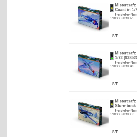
Mistercraft
Coast in 1:
Hersteller-Nu
5903852030025
UVP
Mistercraft
1:72 [93852
Hersteller-Nu
5903852030049
UVP
Mistercraft
Sturmbock i
Hersteller-Nu
5903852030063
UVP