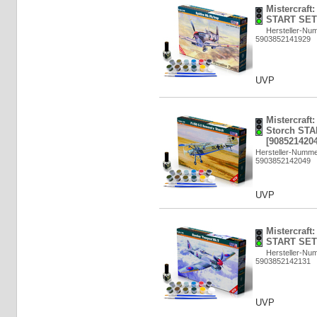
Mistercraft:
START SET 
Hersteller-Nu
5903852141929
UVP
Mistercraft
Storch STA
[9085214204
Hersteller-Numm
5903852142049
UVP
Mistercraft
START SET 
Hersteller-Nu
5903852142131
UVP