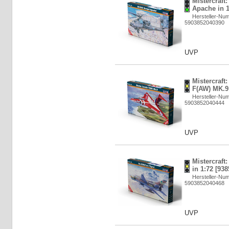
Mistercraft
Apache in 1
Hersteller-Nu
5903852040390
UVP
Mistercraft:
F(AW) MK.9 
Hersteller-Nu
5903852040444
UVP
Mistercraft
in 1:72 [93
Hersteller-Nu
5903852040468
UVP