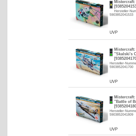
Mistercraft:
[9385204153
Hersteller-Nu
5903852041533
UVP
Mistercraft:
"Skalski's C
[9385204170
Hersteller-Numme
5903852041700
UVP
Mistercraft
"Battle of B
[9385204180
Hersteller-Numme
5903852041809
UVP