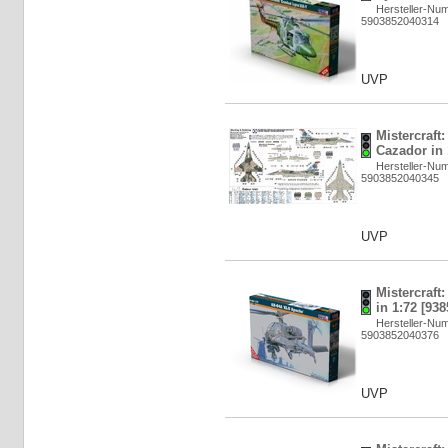
Hersteller-Nu
5903852040314
UVP
Mistercraft
Cazador in 
Hersteller-Nu
5903852040345
UVP
Mistercraf
in 1:72 [93
Hersteller-Nu
5903852040376
UVP