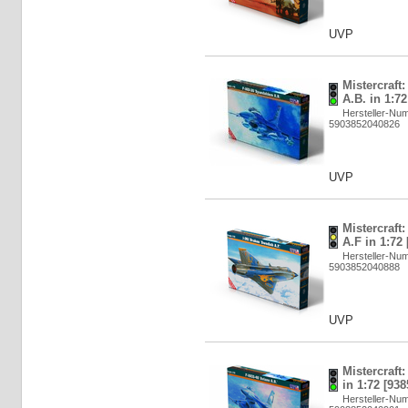
UVP
Mistercraft
A.B. in 1:7
Hersteller-Nu
5903852040826
UVP
Mistercraft
A.F in 1:72
Hersteller-Nu
5903852040888
UVP
Mistercraft
in 1:72 [93
Hersteller-Nu