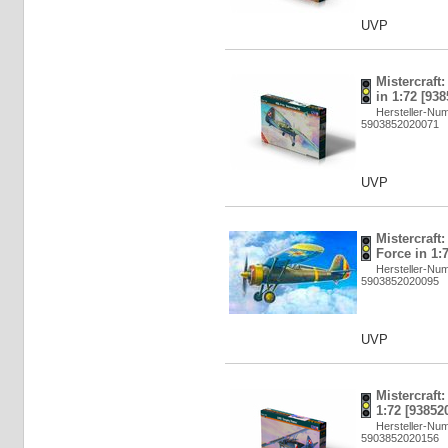
UVP
Mistercraft
in 1:72 [93
Hersteller-Nu
5903852020071
UVP
Mistercraft
Force in 1:
Hersteller-Nu
5903852020095
UVP
Mistercraft
1:72 [93852
Hersteller-Nu
5903852020156