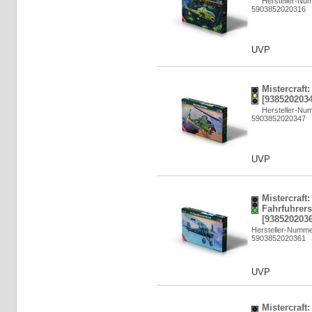
Hersteller-Nu
5903852020316
UVP
Mistercraft
[9385202034
Hersteller-Nu
5903852020347
UVP
Mistercraft
Fahrfuhrers
[9385202036
Hersteller-Numme
5903852020361
UVP
Mistercraft