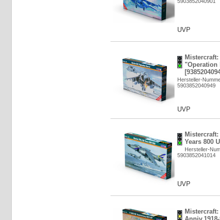
5903852040901
UVP
Mistercraft:
"Operation 
[9385204094
Hersteller-Numme
5903852040949
UVP
Mistercraft:
Years 800 U
Hersteller-Nu
5903852041014
UVP
Mistercraft
Anniv.1918-