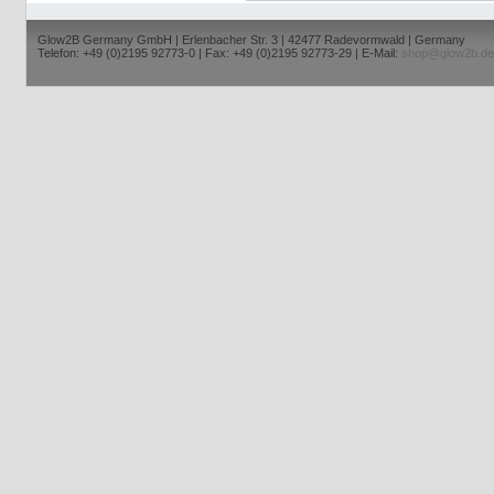
Glow2B Germany GmbH | Erlenbacher Str. 3 | 42477 Radevormwald | Germany
Telefon: +49 (0)2195 92773-0 | Fax: +49 (0)2195 92773-29 | E-Mail:
shop@glow2b.de