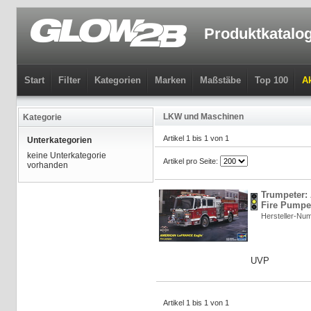
Produktkatalo
Start
Filter
Kategorien
Marken
Maßstäbe
Top 100
Ak
LKW und Maschinen
Kategorie
Artikel 1 bis 1 von 1
Unterkategorien
keine Unterkategorie
Artikel pro Seite:
vorhanden
Trumpeter:
Fire Pumper
Hersteller-Nu
UVP
Artikel 1 bis 1 von 1