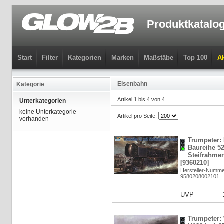
Produktkatalo
Start
Filter
Kategorien
Marken
Maßstäbe
Top 100
Ak
Eisenbahn
Kategorie
Artikel 1 bis 4 von 4
Unterkategorien
keine Unterkategorie
Artikel pro Seite:
vorhanden
Trumpeter:
Baureihe 52
Steifrahmen
[9360210]
Hersteller-Numme
9580208002101
UVP
Trumpeter: