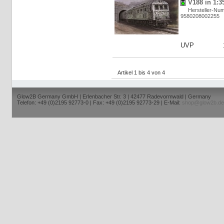
V188 in 1:3
Hersteller-Nu
9580208002255
UVP
Artikel 1 bis 4 von 4
Glow2B Germany GmbH | Erlenbacher Str. 3 | 42477 Radevormwald | Germany
Telefon: +49 (0)2195 92773-0 | Fax: +49 (0)2195 92773-29 | E-Mail:
shop@glow2b.de