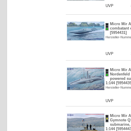
UVP
Micro Mir 
combatant c
[5954431]
Hersteller-Numm
UVP
Micro Mir 
Nordenfeld 
powered su
1:144 [5954439
Hersteller-Numm
UVP
Micro Mir 
Gymnote Q1 
submarine,
1:144 [5954443