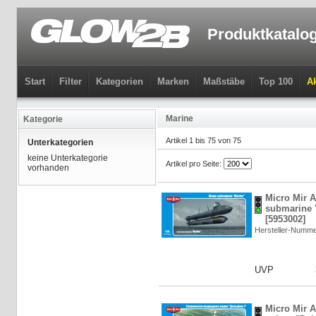
Produktkatalo
Start
Filter
Kategorien
Marken
Maßstäbe
Top 100
Ak
Marine
Kategorie
Artikel 1 bis 75 von 75
Unterkategorien
keine Unterkategorie
Artikel pro Seite:
vorhanden
Micro Mir 
submarine "
[5953002]
Hersteller-Numm
UVP
Micro Mir 