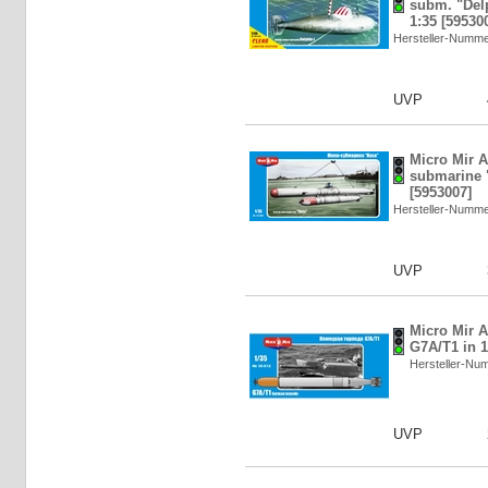
subm. "Delp
1:35 [59530
Hersteller-Numm
UVP
Micro Mir 
submarine "
[5953007]
Hersteller-Numm
UVP
Micro Mir 
G7A/T1 in 1
Hersteller-N
UVP