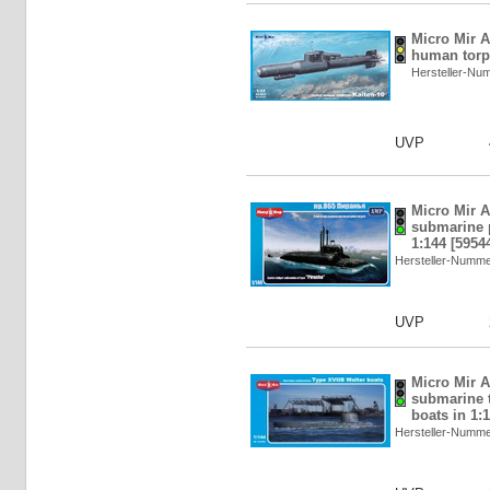
Micro Mir 
human torpe
Hersteller-N
UVP
Micro Mir 
submarine p
1:144 [5954
Hersteller-Numm
UVP
Micro Mir 
submarine 
boats in 1:
Hersteller-Numm