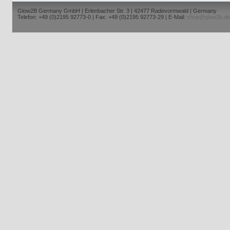
Glow2B Germany GmbH | Erlenbacher Str. 3 | 42477 Radevormwald | Germany
Telefon: +49 (0)2195 92773-0 | Fax: +49 (0)2195 92773-29 | E-Mail:
shop@glow2b.de