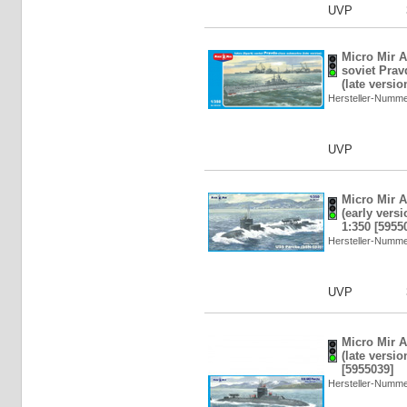
UVP
Micro Mir A
soviet Pra
(late versio
Hersteller-Numm
UVP
Micro Mir 
(early vers
1:350 [5955
Hersteller-Numm
UVP
Micro Mir 
(late versi
[5955039]
Hersteller-Numm