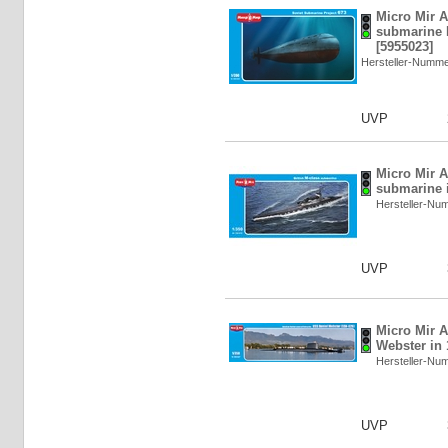
Micro Mir 
submarine P
[5955023]
Hersteller-Numm
UVP
Micro Mir A
submarine i
Hersteller-N
UVP
Micro Mir 
Webster in 
Hersteller-N
UVP