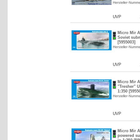
Hersteller-Numm
UVP
Micro Mir 
Soviet subm
[5955003]
Hersteller-Numm
UVP
Micro Mir 
"Tresher" U
1:350 [5955
Hersteller-Numm
UVP
Micro Mir 
powered su