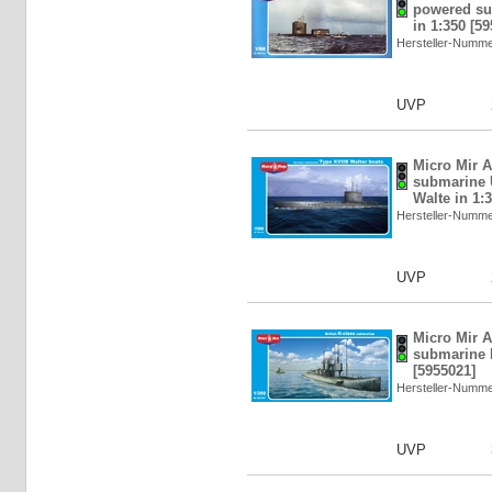
powered s
in 1:350 [5
Hersteller-Numm
UVP
Micro Mir 
submarine 
Walte in 1:
Hersteller-Numm
UVP
Micro Mir A
submarine K
[5955021]
Hersteller-Numm
UVP