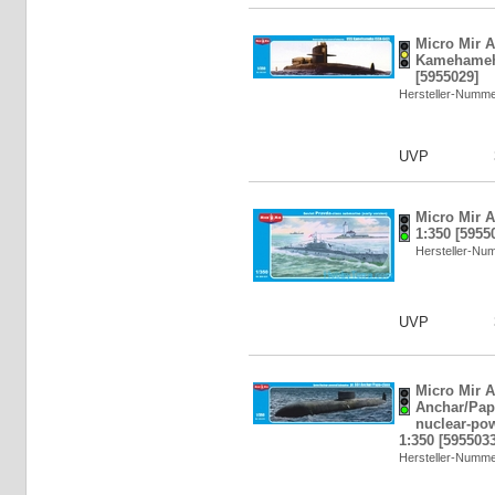
Micro Mir 
Kamehameha
[5955029]
Hersteller-Numm
UVP
Micro Mir A
1:350 [5955
Hersteller-N
UVP
Micro Mir A
Anchar/Pap
nuclear-po
1:350 [5955033
Hersteller-Numm