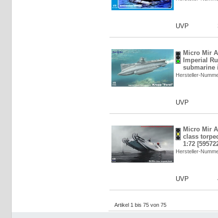
UVP
Micro Mir 
Imperial R
submarine i
Hersteller-Numm
UVP
Micro Mir A
class torpe
1:72 [59572
Hersteller-Numm
UVP
Artikel 1 bis 75 von 75