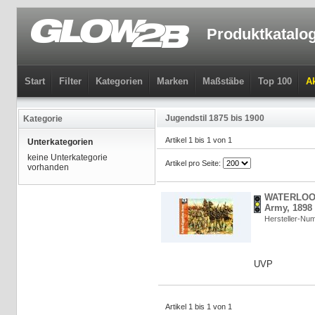
Produktkatalo
Start
Filter
Kategorien
Marken
Maßstäbe
Top 100
Ak
Jugendstil 1875 bis 1900
Kategorie
Artikel 1 bis 1 von 1
Unterkategorien
keine Unterkategorie
Artikel pro Seite:
vorhanden
WATERLOO 
Army, 1898 
Hersteller-N
UVP
Artikel 1 bis 1 von 1