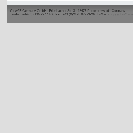
Glow2B Germany GmbH | Erlenbacher Str. 3 | 42477 Radevormwald | Germany
Telefon: +49 (0)2195 92773-0 | Fax: +49 (0)2195 92773-29 | E-Mail:
shop@glow2b.de