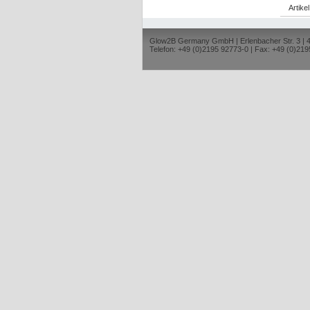
Artike
Glow2B Germany GmbH | Erlenbacher Str. 3 |
Telefon: +49 (0)2195 92773-0 | Fax: +49 (0)219