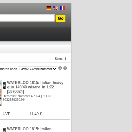
..
Seite:
1
rtieren nach
WATERLOO 1815: Italian heavy
gun 149/40 w/serv. in 1:72
[5870024]
Hersteller-Nummer AP024 | GTIN
8032539330244
UVP
11,49 €
WATERLOO 1815: Italian