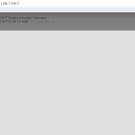
l 1 bis 7 von 7
 42477 Radevormwald | Germany
5 92773-29 | E-Mail:
shop@glow2b.de