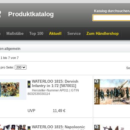
Katalog durchsuchen.
Produktkatalog
n
Maßstäbe
Top 100
Aktuell
Service
Zum Händlershop
en allgemein
l 1 bis 7 von 7
l pro Seite:
So
WATERLOO 1815: Dervish
Infantry in 1:72 [5870011]
Hersteller-Nummer AP011 | GTIN
8032539330114
UVP
11,49 €
WATERLOO 1815: Napoleonic