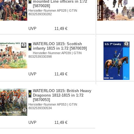
mounted Line officers in 1:72
[5870028]
Hersteller-Nummer AP028 | GTIN
8032539330282
UVP
11,49 €
WATERLOO 1815: Scottish
infanty 1815 in 1:72 [5870039]
Hersteller-Nummer AP039 | GTIN
8032539330398
UVP
11,49 €
WATERLOO 1815: British Heavy
Dragoons 1812-1815 in 1:72
[5870053]
Hersteller-Nummer AP053 | GTIN
8032539330534
UVP
11,49 €