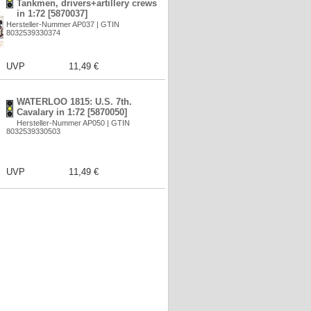
Tankmen, drivers+artillery crews
in 1:72 [5870037]
Hersteller-Nummer AP037 | GTIN
8032539330374
UVP
11,49 €
WATERLOO 1815: U.S. 7th.
Cavalary in 1:72 [5870050]
Hersteller-Nummer AP050 | GTIN
8032539330503
UVP
11,49 €