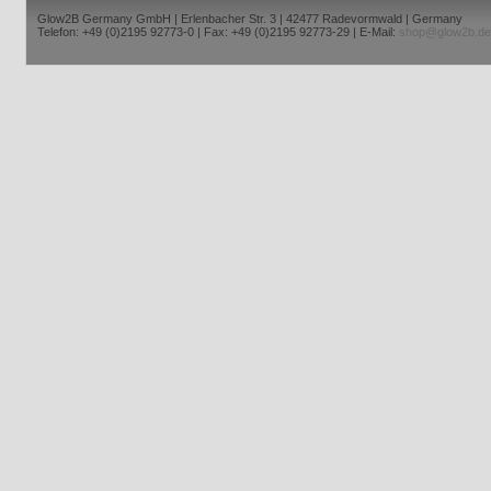
Glow2B Germany GmbH | Erlenbacher Str. 3 | 42477 Radevormwald | Germany
Telefon: +49 (0)2195 92773-0 | Fax: +49 (0)2195 92773-29 | E-Mail:
shop@glow2b.de