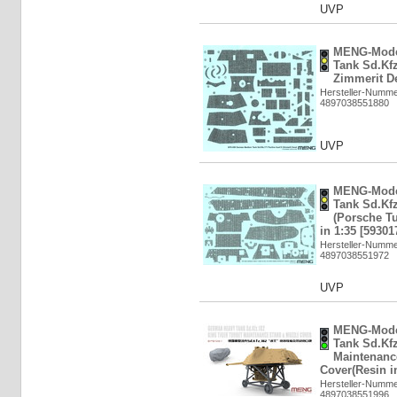
UVP
MENG-Mode
Tank Sd.Kfz
Zimmerit De
Hersteller-Numm
4897038551880
UVP
MENG-Mode
Tank Sd.Kfz
(Porsche Tu
in 1:35 [59301
Hersteller-Numm
4897038551972
UVP
MENG-Mode
Tank Sd.Kfz
Maintenanc
Cover(Resin i
Hersteller-Numm
4897038551996