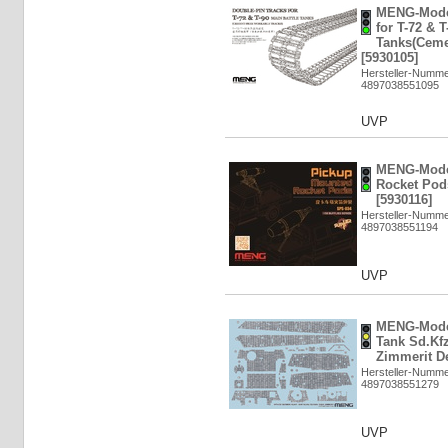
MENG-Model
for T-72 & T
Tanks(Ceme
[5930105]
Hersteller-Numm
4897038551095
UVP
MENG-Mode
Rocket Pods
[5930116]
Hersteller-Numm
4897038551194
UVP
MENG-Mode
Tank Sd.Kfz
Zimmerit De
Hersteller-Numm
4897038551279
UVP