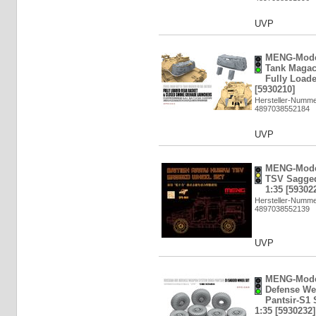
UVP
MENG-Model:
Tank Maga
Fully Loade
[5930210]
Hersteller-Numm
4897038552184
UVP
MENG-Model
TSV Sagged
1:35 [59302
Hersteller-Numm
4897038552139
UVP
MENG-Model
Defense We
Pantsir-S1
1:35 [5930232]