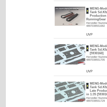
MENG-Mode
Tank Sd.Kfz
Production
RunningGear i
Hersteller-Numm
4897038551682
UVP
MENG-Mode
Tank Sd.Kfz
[5930160]
Hersteller-Numm
4897038551705
UVP
MENG-Mode
Tank Sd.Kfz
Late Produc
in 1:35 [59301
Hersteller-Numm
4897038551729