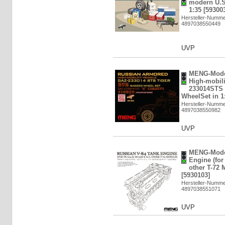
modern U.S.
1:35 [59300
Hersteller-Numm
4897038550449
UVP
MENG-Mode
High-mobil
233014STS 
WheelSet in 1
Hersteller-Numm
4897038550982
UVP
MENG-Model
Engine (for
other T-72 
[5930103]
Hersteller-Numm
4897038551071
UVP