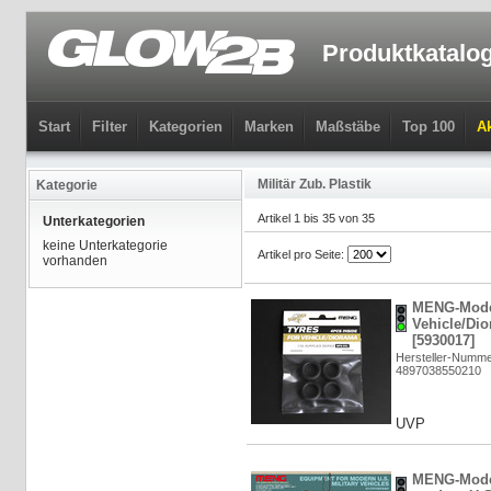
Produktkatalo
Start
Filter
Kategorien
Marken
Maßstäbe
Top 100
Ak
Militär Zub. Plastik
Kategorie
Artikel 1 bis 35 von 35
Unterkategorien
keine Unterkategorie
Artikel pro Seite:
vorhanden
MENG-Model
Vehicle/Dio
[5930017]
Hersteller-Numm
4897038550210
UVP
MENG-Model