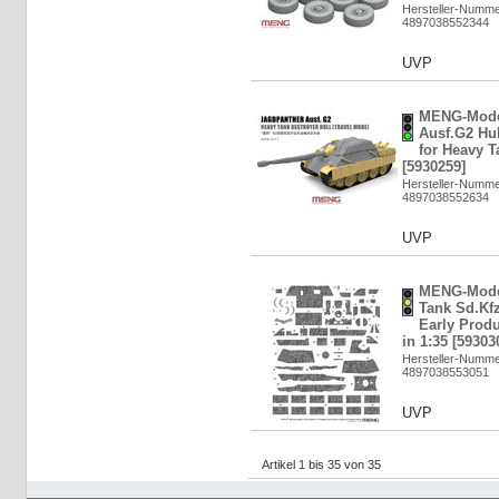
Hersteller-Numm
4897038552344
UVP
MENG-Mode
Ausf.G2 Hul
for Heavy T
[5930259]
Hersteller-Numm
4897038552634
UVP
MENG-Mode
Tank Sd.Kfz
Early Prod
in 1:35 [59303
Hersteller-Numm
4897038553051
UVP
Artikel 1 bis 35 von 35