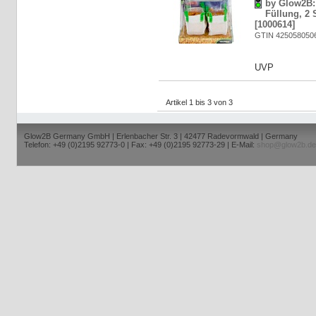
by Glow2B:
Füllung, 2 
[1000614]
GTIN 425058050
UVP
Artikel 1 bis 3 von 3
Glow2B Germany GmbH | Erlenbacher Str. 3 | 42477 Radevormwald | Germany
Telefon: +49 (0)2195 92773-0 | Fax: +49 (0)2195 92773-29 | E-Mail:
shop@glow2b.de