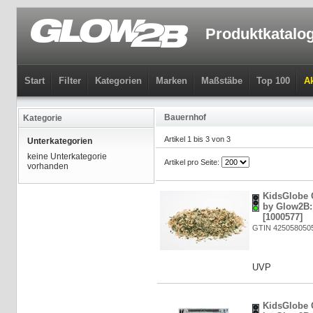
Produktkatalo
Start
Filter
Kategorien
Marken
Maßstäbe
Top 100
Ak
Bauernhof
Kategorie
Artikel 1 bis 3 von 3
Unterkategorien
keine Unterkategorie
Artikel pro Seite:
vorhanden
KidsGlobe 
by Glow2B: 
[1000577]
GTIN 425058050
UVP
KidsGlobe 