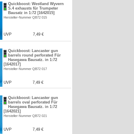
Quickboost: Westland Wyvern
S.4 exhausts für Trumpeter
Bausatz in 1:72 [1642015]
Hersteller-Nummer QB72 015
UVP
7,49 €
Quickboost: Lancaster gun
barrels round perforated Für
Hasegawa Bausatz. in 1:72
[1642017]
Hersteller-Nummer QB72 017
UVP
7,49 €
Quickboost: Lancaster gun
barrels oval perforated Für
Hasegawa Bausatz. in 1:72
[1642021]
Hersteller-Nummer QB72 021
UVP
7,49 €