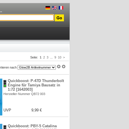
..
Seite:
1
2
3
...
9
10
>
rtieren nach
Quickboost: P-47D Thunderbolt
Engine für Tamiya Bausatz in
1:72 [1642003]
Hersteller-Nummer QB72 003
UVP
9,99 €
Quickboost: PBY-5 Catalina