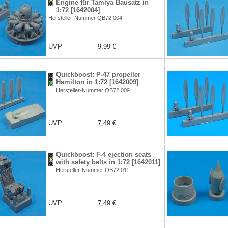
Engine für Tamiya Bausatz in
1:72 [1642004]
Hersteller-Nummer QB72 004
UVP
9,99 €
Quickboost: P-47 propeller
Hamilton in 1:72 [1642009]
Hersteller-Nummer QB72 009
UVP
7,49 €
Quickboost: F-4 ejection seats
with safety belts in 1:72 [1642011]
Hersteller-Nummer QB72 011
UVP
7,49 €