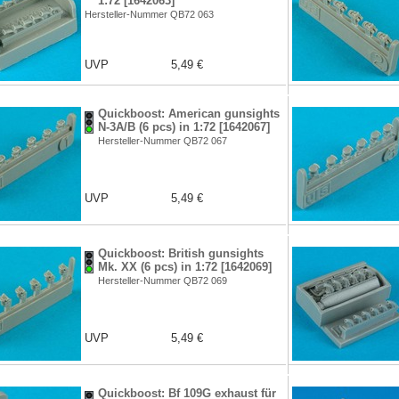
1:72 [1642063]
Hersteller-Nummer QB72 063
UVP
5,49 €
Quickboost: American gunsights
N-3A/B (6 pcs) in 1:72 [1642067]
Hersteller-Nummer QB72 067
UVP
5,49 €
Quickboost: British gunsights
Mk. XX (6 pcs) in 1:72 [1642069]
Hersteller-Nummer QB72 069
UVP
5,49 €
Quickboost: Bf 109G exhaust für