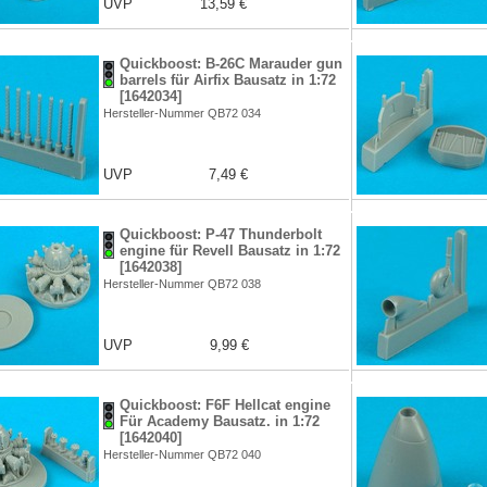
UVP
13,59 €
Quickboost: B-26C Marauder gun
barrels für Airfix Bausatz in 1:72
[1642034]
Hersteller-Nummer QB72 034
UVP
7,49 €
Quickboost: P-47 Thunderbolt
engine für Revell Bausatz in 1:72
[1642038]
Hersteller-Nummer QB72 038
UVP
9,99 €
Quickboost: F6F Hellcat engine
Für Academy Bausatz. in 1:72
[1642040]
Hersteller-Nummer QB72 040