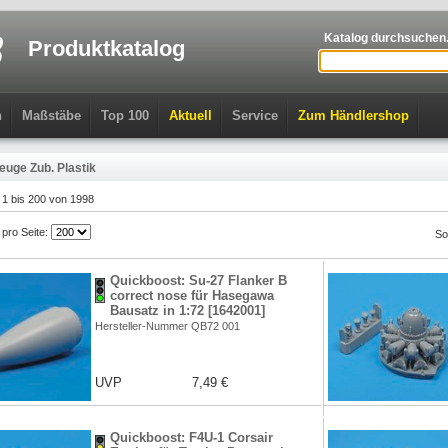
Katalog durchsuchen.
Produktkatalog
n
Maßstäbe
Top 100
Aktuell
Service
Zum Händlershop
euge Zub. Plastik
l 1 bis 200 von 1998
l pro Seite:
So
Quickboost: Su-27 Flanker B
correct nose für Hasegawa
Bausatz in 1:72 [1642001]
Hersteller-Nummer QB72 001
UVP
7,49 €
Quickboost: F4U-1 Corsair