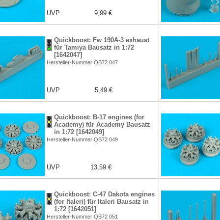
UVP
9,99 €
Quickboost: Fw 190A-3 exhaust
für Tamiya Bausatz in 1:72
[1642047]
Hersteller-Nummer QB72 047
UVP
5,49 €
Quickboost: B-17 engines (for
Academy) für Academy Bausatz
in 1:72 [1642049]
Hersteller-Nummer QB72 049
UVP
13,59 €
Quickboost: C-47 Dakota engines
(for Italeri) für Italeri Bausatz in
1:72 [1642051]
Hersteller-Nummer QB72 051