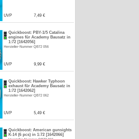
UVP
7,49 €
Quickboost: PBY-1/5 Catalina
engines für Academy Bausatz in
1:72 [1642056]
Hersteller-Nummer QB72 056
UVP
9,99 €
Quickboost: Hawker Typhoon
exhaust für Academy Bausatz in
1:72 [1642062]
Hersteller-Nummer QB72 062
UVP
5,49 €
Quickboost: American gunsights
K-14 (6 pcs) in 1:72 [1642066]