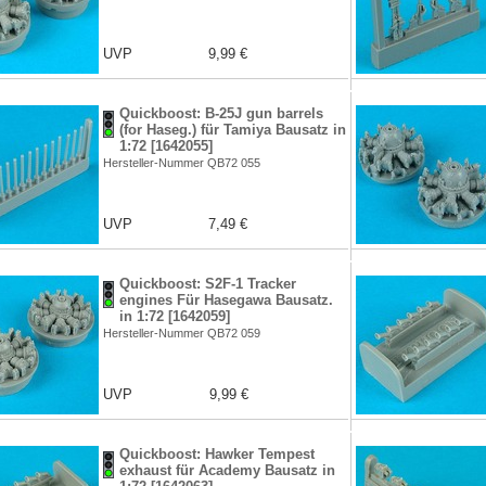
UVP
9,99 €
Quickboost: B-25J gun barrels
(for Haseg.) für Tamiya Bausatz in
1:72 [1642055]
Hersteller-Nummer QB72 055
UVP
7,49 €
Quickboost: S2F-1 Tracker
engines Für Hasegawa Bausatz.
in 1:72 [1642059]
Hersteller-Nummer QB72 059
UVP
9,99 €
Quickboost: Hawker Tempest
exhaust für Academy Bausatz in