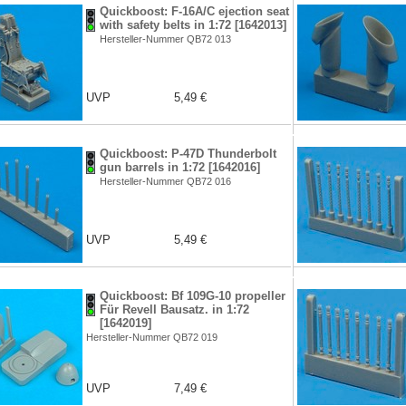
Quickboost: F-16A/C ejection seat
with safety belts in 1:72 [1642013]
Hersteller-Nummer QB72 013
UVP
5,49 €
Quickboost: P-47D Thunderbolt
gun barrels in 1:72 [1642016]
Hersteller-Nummer QB72 016
UVP
5,49 €
Quickboost: Bf 109G-10 propeller
Für Revell Bausatz. in 1:72
[1642019]
Hersteller-Nummer QB72 019
UVP
7,49 €