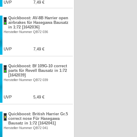
UVP
7,49 €
Quickboost: AV-8B Harrier open
airbrakes für Hasegawa Bausatz
in 1:72 [1642036]
Hersteller-Nummer QB72 036
UVP
7,49 €
Quickboost: Bf 109G-10 correct
parts für Revell Bausatz in 1:72
[1642039]
Hersteller-Nummer QB72 039
UVP
5,49 €
Quickboost: British Harrier Gr.5
correct nose Für Hasegawa
Bausatz in 1:72 [1642041]
Hersteller-Nummer QB72 041