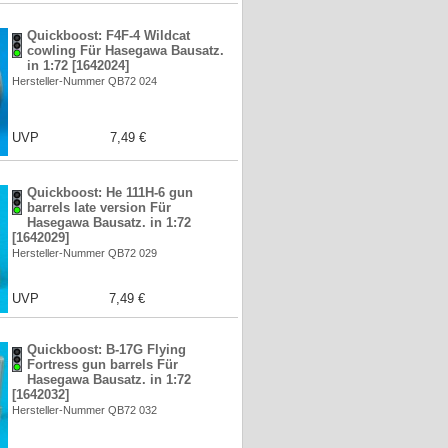
Quickboost: F4F-4 Wildcat
cowling Für Hasegawa Bausatz.
in 1:72 [1642024]
Hersteller-Nummer QB72 024
UVP
7,49 €
Quickboost: He 111H-6 gun
barrels late version Für
Hasegawa Bausatz. in 1:72
[1642029]
Hersteller-Nummer QB72 029
UVP
7,49 €
Quickboost: B-17G Flying
Fortress gun barrels Für
Hasegawa Bausatz. in 1:72
[1642032]
Hersteller-Nummer QB72 032