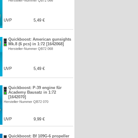
Hersteller-Nummer QB72 066
UVP
5,49 €
Quickboost: American gunsights
Mk.8 (6 pcs) in 1:72 [1642068]
Hersteller-Nummer QB72 068
UVP
5,49 €
Quickboost: P-39 engine für
Academy Bausatz in 1:72
[1642070]
Hersteller-Nummer QB72 070
UVP
9,99 €
Quickboost: Bf 109G-6 propeller