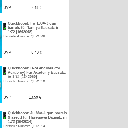
UVP
7,49 €
Quickboost: Fw 190A-3 gun
barrels für Tamiya Bausatz in
1:72 [1642048]
Hersteller-Nummer QB72 048
UVP
5,49 €
Quickboost: B-24 engines (for
Academy) Für Academy Bausatz.
in 1:72 [1642050]
Hersteller-Nummer QB72 050
UVP
13,59 €
Quickboost: Ju 88A-4 gun barrels
(Haseg.) für Hasegawa Bausatz in
1:72 [1642054]
Hersteller-Nummer QB72 054