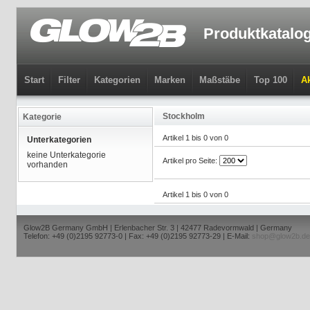
Produktkatalo
Start
Filter
Kategorien
Marken
Maßstäbe
Top 100
Ak
Stockholm
Kategorie
Artikel 1 bis 0 von 0
Unterkategorien
keine Unterkategorie
Artikel pro Seite:
vorhanden
Artikel 1 bis 0 von 0
Glow2B Germany GmbH | Erlenbacher Str. 3 | 42477 Radevormwald | Germany
Telefon: +49 (0)2195 92773-0 | Fax: +49 (0)2195 92773-29 | E-Mail:
shop@glow2b.de