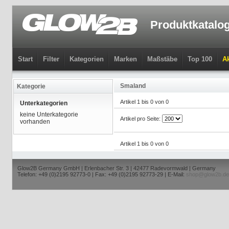
Produktkatalo
Start
Filter
Kategorien
Marken
Maßstäbe
Top 100
Ak
Smaland
Kategorie
Artikel 1 bis 0 von 0
Unterkategorien
keine Unterkategorie
Artikel pro Seite:
vorhanden
Artikel 1 bis 0 von 0
Glow2B Germany GmbH | Erlenbacher Str. 3 | 42477 Radevormwald | Germany
Telefon: +49 (0)2195 92773-0 | Fax: +49 (0)2195 92773-29 | E-Mail:
shop@glow2b.de