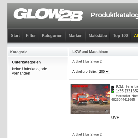
Produktkatalo
Start
Filter
Kategorien
Marken
Maßstäbe
Top 100
Ak
LKW und Maschinen
Kategorie
Artikel 1 bis 2 von 2
Unterkategorien
keine Unterkategorie
Artikel pro Seite:
vorhanden
ICM: Fire t
1:35 [33135
Hersteller-Nu
4823044411665
UVP
Artikel 1 bis 2 von 2