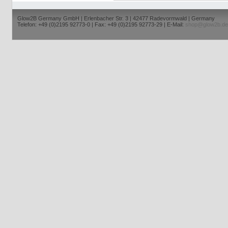
Glow2B Germany GmbH | Erlenbacher Str. 3 | 42477 Radevormwald | Germany
Telefon: +49 (0)2195 92773-0 | Fax: +49 (0)2195 92773-29 | E-Mail:
shop@glow2b.de