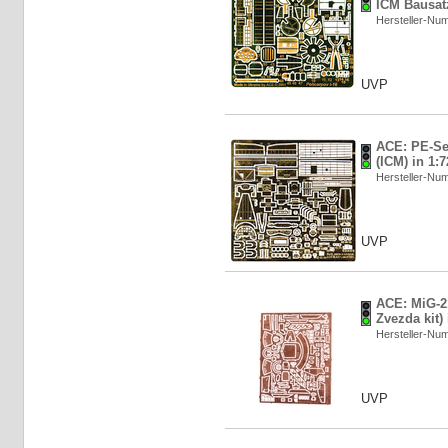
ICM Bausatz
Hersteller-N
UVP
ACE: PE-Set
(ICM) in 1:7
Hersteller-N
UVP
ACE: MiG-21
Zvezda kit) 
Hersteller-N
UVP