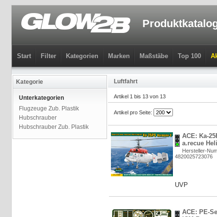
Produktkatalo
Start
Filter
Kategorien
Marken
Maßstäbe
Top 100
Ak
Luftfahrt
Kategorie
Artikel 1 bis 13 von 13
Unterkategorien
Flugzeuge Zub. Plastik
Artikel pro Seite:
Hubschrauber
Hubschrauber Zub. Plastik
ACE: Ka-25
a.recue Hel
Hersteller-N
4820025723076
UVP
ACE: PE-Set