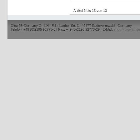
Artikel 1 bis 13 von 13
Glow2B Germany GmbH | Erlenbacher Str. 3 | 42477 Radevormwald | Germany
Telefon: +49 (0)2195 92773-0 | Fax: +49 (0)2195 92773-29 | E-Mail:
shop@glow2b.de