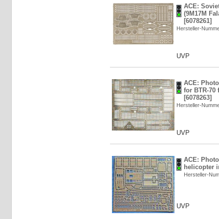
ACE: Soviet
(9M17M Fala
[6078261]
Hersteller-Numm
UVP
ACE: Photo-
for BTR-70 
[6078263]
Hersteller-Numm
UVP
ACE: Photo-
helicopter i
Hersteller-N
UVP