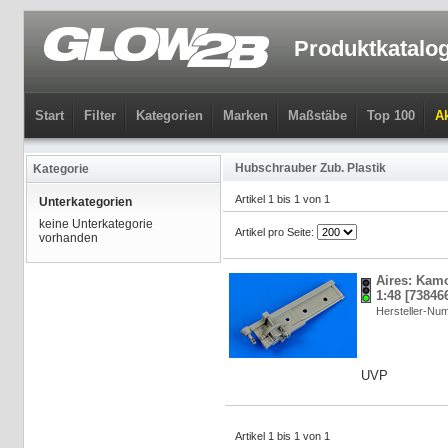
Produktkatalo
Start
Filter
Kategorien
Marken
Maßstäbe
Top 100
Ak
Hubschrauber Zub. Plastik
Kategorie
Artikel 1 bis 1 von 1
Unterkategorien
keine Unterkategorie
Artikel pro Seite:
vorhanden
Aires: Kamo
1:48 [73846
Hersteller-Nu
UVP
Artikel 1 bis 1 von 1