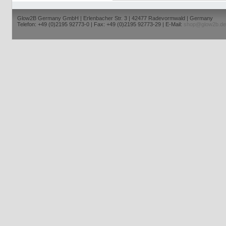
Glow2B Germany GmbH | Erlenbacher Str. 3 | 42477 Radevormwald | Germany
Telefon: +49 (0)2195 92773-0 | Fax: +49 (0)2195 92773-29 | E-Mail:
shop@glow2b.de