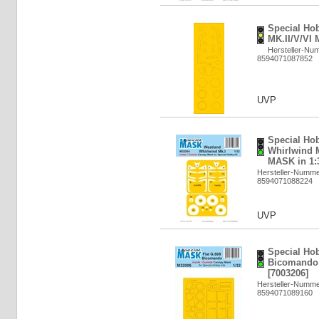
Special Ho
MK.II/V/VI 
Hersteller-Nu
8594071087852
UVP
Special Ho
Whirlwind M
MASK in 1:3
Hersteller-Numm
8594071088224
UVP
Special Hob
Bicomando 
[7003206]
Hersteller-Numm
8594071089160