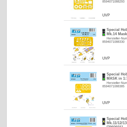
8594071088293
UVP
Special Ho
Mk.14 Mask 
Hersteller-Nu
8594071088330
UVP
Special Ho
MASK in 1:7
Hersteller-Nu
8594071088385
UVP
Special Ho
Mk.11/12/1