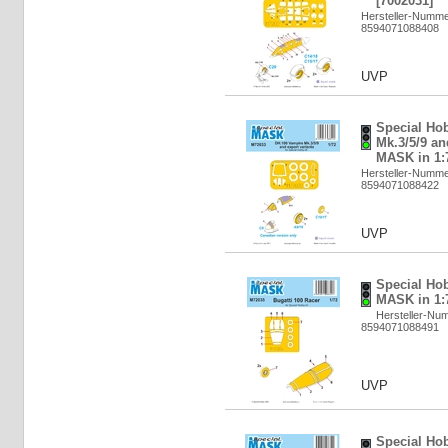
[7002031]
Hersteller-Numm
8594071088408
UVP
Special Ho
Mk.3/5/9 an
MASK in 1:7
Hersteller-Numm
8594071088422
UVP
Special Hob
MASK in 1:7
Hersteller-Nu
8594071088491
UVP
Special Hob