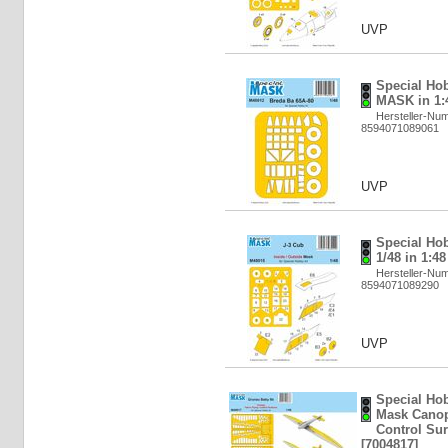
UVP
Special Ho
MASK in 1:4
Hersteller-Nu
8594071089061
UVP
Special Ho
1/48 in 1:48
Hersteller-Nu
8594071089290
UVP
Special Ho
Mask Canopy
Control Sur
[7004817]