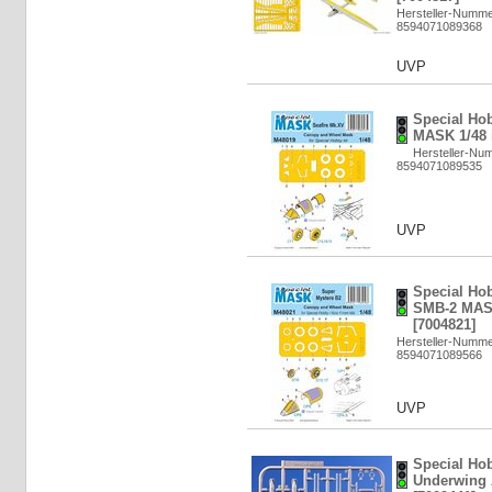
Hersteller-Numm
8594071089368
UVP
Special Hob
MASK 1/48 i
Hersteller-Nu
8594071089535
UVP
Special Ho
SMB-2 MASK
[7004821]
Hersteller-Numm
8594071089566
UVP
Special Hob
Underwing 