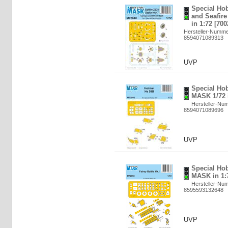
Special Hob
and Seafir
in 1:72 [700
Hersteller-Numm
8594071089313
UVP
Special Ho
MASK 1/72 i
Hersteller-Nu
8594071089696
UVP
Special Hob
MASK in 1:7
Hersteller-Nu
8595593132648
UVP