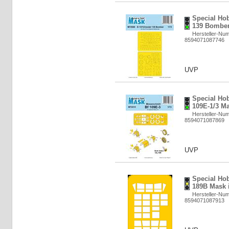
Special Ho
139 Bomber 
Hersteller-Nu
8594071087746
UVP
Special Ho
109E-1/3 Ma
Hersteller-Nu
8594071087869
UVP
Special Ho
189B Mask i
Hersteller-Nu
8594071087913