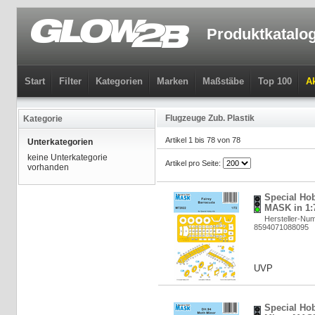
Produktkatalo
Start
Filter
Kategorien
Marken
Maßstäbe
Top 100
Ak
Flugzeuge Zub. Plastik
Kategorie
Artikel 1 bis 78 von 78
Unterkategorien
keine Unterkategorie
Artikel pro Seite:
vorhanden
Special Ho
MASK in 1:
Hersteller-Nu
8594071088095
UVP
Special Ho