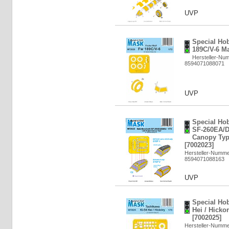
UVP
Special Ho
189C/V-6 Ma
Hersteller-Nu
8594071088071
UVP
Special Hob
SF-260EA/D
Canopy Typ
[7002023]
Hersteller-Numm
8594071088163
UVP
Special Ho
Hei / Hicko
[7002025]
Hersteller-Numm