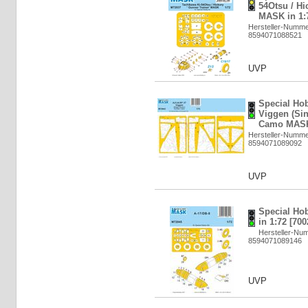
54Otsu / Hi
MASK in 1:7
Hersteller-Numm
8594071088521
UVP
Special Ho
Viggen (Sin
Camo MASK 
Hersteller-Numm
8594071089092
UVP
Special Ho
in 1:72 [700
Hersteller-Nu
8594071089146
UVP