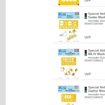
UVP
Special Ho
Seater Mask
Hersteller-Nu
8594071087999
UVP
Special Ho
Mk.IV Mask 
Hersteller-Nu
8594071088019
UVP
Special Ho
Zephyr Mask
Hersteller-Nu
8594071088033