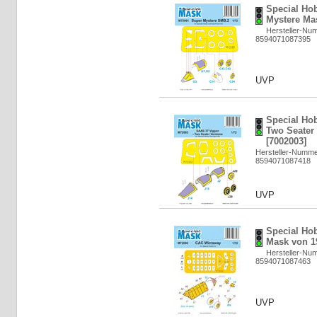
Special Ho
Mystere Mas
Hersteller-Nu
8594071087395
UVP
Special Ho
Two Seater 
[7002003]
Hersteller-Numm
8594071087418
UVP
Special Ho
Mask von 19
Hersteller-Nu
8594071087463
UVP