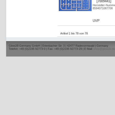
[7009441]
Hersteller-Numm
8594071087708
UVP
Artikel 1 bis 78 von 78
Glow2B Germany GmbH | Erlenbacher Str. 3 | 42477 Radevormwald | Germany
Telefon: +49 (0)2195 92773-0 | Fax: +49 (0)2195 92773-29 | E-Mail:
shop@glow2b.de