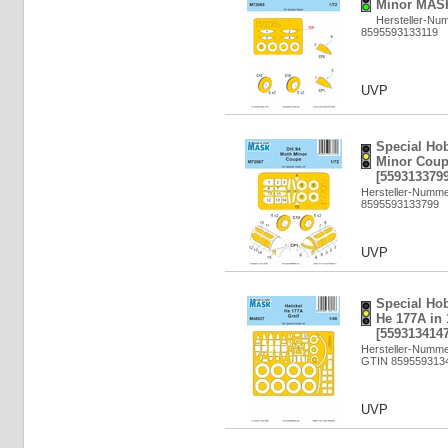
Minor MASK
Hersteller-Nu
8595593133119
UVP
Special Ho
Minor Coup
[5593133799
Hersteller-Numm
8595593133799
UVP
Special Hob
He 177A in 
[5593134147
Hersteller-Numme
GTIN 859559313
UVP