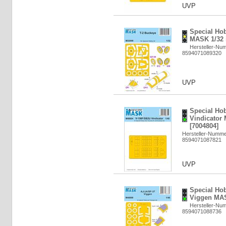
UVP
Special Ho
MASK 1/32 i
Hersteller-Nu
8594071089320
UVP
Special Ho
Vindicator
[7004804]
Hersteller-Numm
8594071087821
UVP
Special Ho
Viggen MAS
Hersteller-Nu
8594071088736