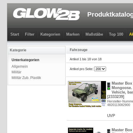
Produktkatalo
Start
Filter
Kategorien
Marken
Maßstäbe
Top 100
Ak
Fahrzeuge
Kategorie
Artikel 1 bis 18 von 18
Unterkategorien
Allgemein
Artikel pro Seite:
Militär
Militär Zub. Plastik
Master Box
Mongoose. 
Vehicle, ba
[2333239]
Hersteller-Numme
4820113082900
UVP
Master Box 