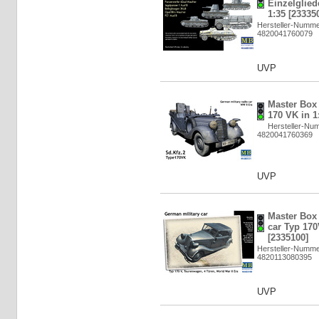
Einzelglied
1:35 [23335
Hersteller-Numme
4820041760079
UVP
Master Box 
170 VK in 1
Hersteller-Nu
4820041760369
UVP
Master Box 
car Typ 17
[2335100]
Hersteller-Numme
4820113080395
UVP