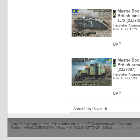
Master Box 
British tank
1:72 [23370
Hersteller-Numme
4820113081279
UVP
Master Box 
British arm
[2337007]
Hersteller-Numme
4820113080593
UVP
Artikel 1 bis 18 von 18
Glow2B Germany GmbH | Erlenbacher Str. 3 | 42477 Radevormwald | Germany
Telefon: +49 (0)2195 92773-0 | Fax: +49 (0)2195 92773-29 | E-Mail:
shop@glow2b.de