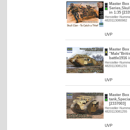
Master Box 
Series,Skul
in 1:35 [233
Hersteller-Numme
4820113080982
UVP
Master Box 
"Male"Brit
battle1916 i
Hersteller-Numme
4820113081231
UVP
Master Box 
tank,Specia
[2337003]
Hersteller-Numme
4820113081255
UVP