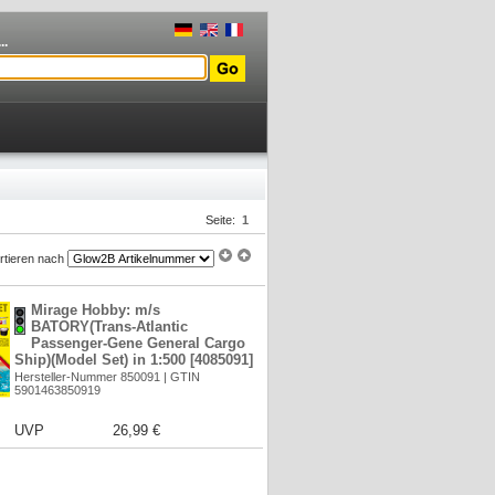
..
Seite:
1
rtieren nach
Mirage Hobby: m/s
BATORY(Trans-Atlantic
Passenger-Gene General Cargo
Ship)(Model Set) in 1:500 [4085091]
Hersteller-Nummer 850091 | GTIN
5901463850919
UVP
26,99 €