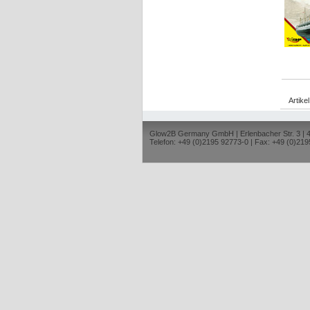
Artike
Glow2B Germany GmbH | Erlenbacher Str. 3 |
Telefon: +49 (0)2195 92773-0 | Fax: +49 (0)219