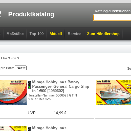
Katalog durchsuchen.
Produktkatalog
n
Maßstäbe
Top 100
Aktuell
Service
Zum Händlershop
l 1 bis 3 von 3
l pro Seite:
So
Mirage Hobby: m/s Batory
Passenger- General Cargo Ship
in 1:500 [4050602]
Hersteller-Nummer 500602 | GTIN
5901461500625
UVP
14,99 €
Mirage Hobby: m/s