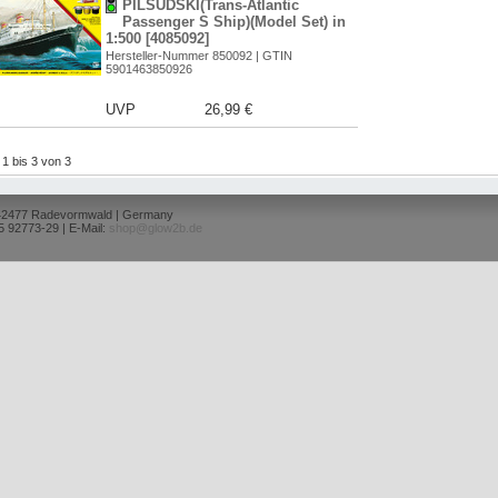
PILSUDSKI(Trans-Atlantic
Passenger S Ship)(Model Set) in
1:500 [4085092]
Hersteller-Nummer 850092 | GTIN
5901463850926
UVP
26,99 €
l 1 bis 3 von 3
 42477 Radevormwald | Germany
5 92773-29 | E-Mail:
shop@glow2b.de