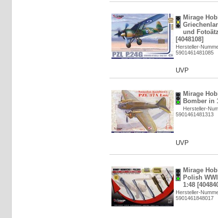
Mirage Hob
Griechenlan
und Fotoätz
[4048108]
Hersteller-Numme
5901461481085
UVP
Mirage Hob
Bomber in 1
Hersteller-Nu
5901461481313
UVP
Mirage Ho
Polish WWI
1:48 [40484
Hersteller-Numme
5901461848017