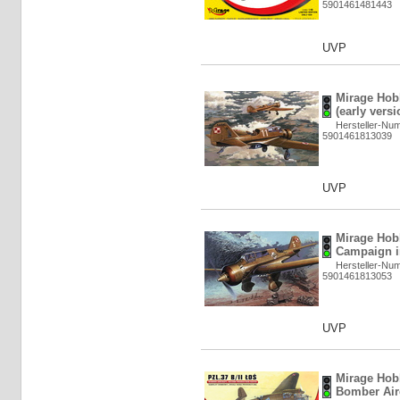
5901461481443
UVP
Mirage Hob
(early versi
Hersteller-Nu
5901461813039
UVP
Mirage Hob
Campaign in
Hersteller-Nu
5901461813053
UVP
Mirage Hob
Bomber Airc