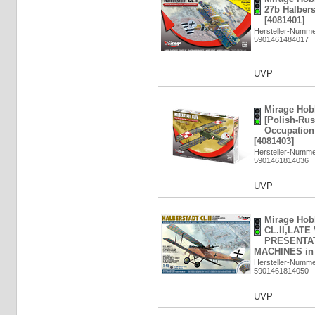
27b Halbers
[4081401]
Hersteller-Numme
5901461484017
UVP
Mirage Hobb
[Polish-Ru
Occupation 
[4081403]
Hersteller-Numme
5901461814036
UVP
Mirage Ho
CL.II,LAT
PRESENTAT
MACHINES in 
Hersteller-Numme
5901461814050
UVP