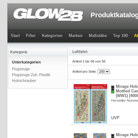
Produktkatalo
Start
Filter
Kategorien
Marken
Maßstäbe
Top 100
Ak
Luftfahrt
Kategorie
Artikel 1 bis 56 von 56
Unterkategorien
Flugzeuge
Artikel pro Seite:
Flugzeuge Zub. Plastik
Hubschrauber
Mirage Hob
Mottled Ca
(WW1) [400
Hersteller-Numm
UVP
Mirage Hob