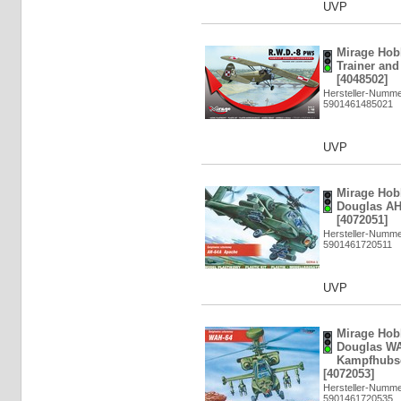
UVP
Mirage Hob
Trainer and 
[4048502]
Hersteller-Numme
5901461485021
UVP
Mirage Hob
Douglas AH
[4072051]
Hersteller-Numme
5901461720511
UVP
Mirage Hob
Douglas WA
Kampfhubsc
[4072053]
Hersteller-Numme
5901461720535