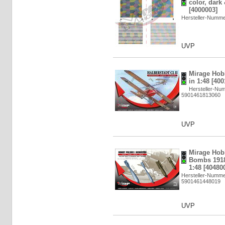
color, dark 
[4000003]
Hersteller-Numm
UVP
Mirage Hobb
in 1:48 [400
Hersteller-Nu
5901461813060
UVP
Mirage Ho
Bombs 1918
1:48 [40480
Hersteller-Numme
5901461448019
UVP