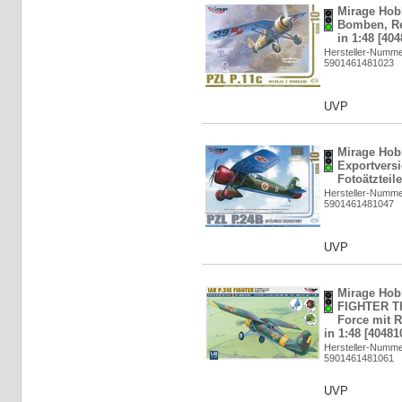
Mirage Hob
Bomben, Re
in 1:48 [404
Hersteller-Numme
5901461481023
UVP
Mirage Hob
Exportversi
Fotoätzteile
Hersteller-Numme
5901461481047
UVP
Mirage Hob
FIGHTER Th
Force mit R
in 1:48 [40481
Hersteller-Numme
5901461481061
UVP