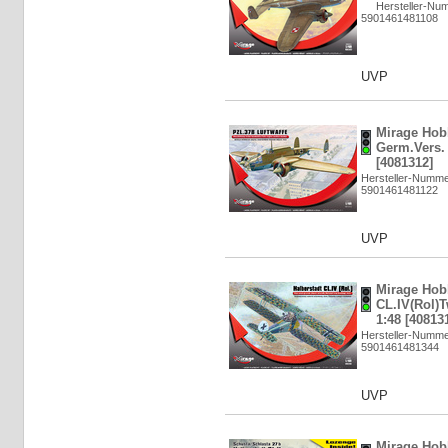
Hersteller-Nu
5901461481108
UVP
Mirage Hob
Germ.Vers. 
[4081312]
Hersteller-Numme
5901461481122
UVP
Mirage Hob
CL.IV(Rol)T
1:48 [40813
Hersteller-Numme
5901461481344
UVP
Mirage Hob