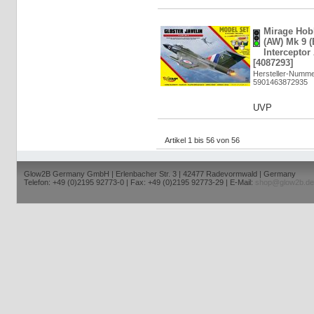
Mirage Hobb
(AW) Mk 9 (
Interceptor 
[4087293]
Hersteller-Numme
5901463872935
UVP
Artikel 1 bis 56 von 56
Glow2B Germany GmbH | Erlenbacher Str. 3 | 42477 Radevormwald | Germany
Telefon: +49 (0)2195 92773-0 | Fax: +49 (0)2195 92773-29 | E-Mail:
shop@glow2b.de