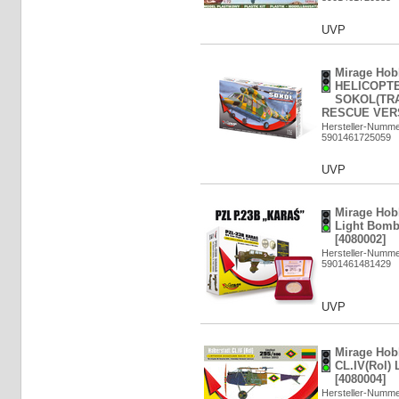
UVP
Mirage Hob
HELICOPTE
SOKOL(TR
RESCUE VERSI
Hersteller-Numme
5901461725059
UVP
Mirage Hob
Light Bombe
[4080002]
Hersteller-Numme
5901461481429
UVP
Mirage Hob
CL.IV(Rol)
[4080004]
Hersteller-Numme