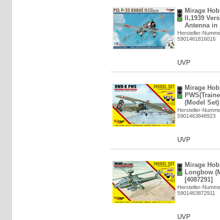
Mirage Hob
II,1939 Ver
Antenna in 
Hersteller-Numme
5901461816016
UVP
Mirage Hob
PWS(Trainer
(Model Set)
Hersteller-Numme
5901463848923
UVP
Mirage Ho
Longbow (M
[4087291]
Hersteller-Numme
5901463872911
UVP