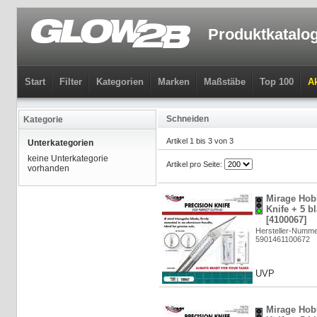
Produktkatalo
Start
Filter
Kategorien
Marken
Maßstäbe
Top 100
Ak
Schneiden
Kategorie
Artikel 1 bis 3 von 3
Unterkategorien
keine Unterkategorie
Artikel pro Seite:
vorhanden
Mirage Hob
Knife + 5 b
[4100067]
Hersteller-Numme
5901461100672
UVP
Mirage Hob