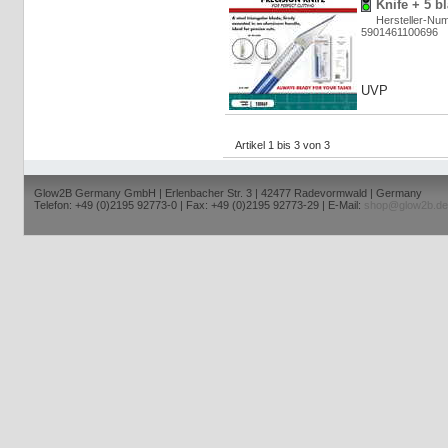
Knife + 5 b
Hersteller-Nu
5901461100696
UVP
Artikel 1 bis 3 von 3
Glow2B Germany GmbH | Erlenbacher Str. 3 | 42477 Radevormwald | Germany
Telefon: +49 (0)2195 92773-0 | Fax: +49 (0)2195 92773-29 | E-Mail:
shop@glow2b.de