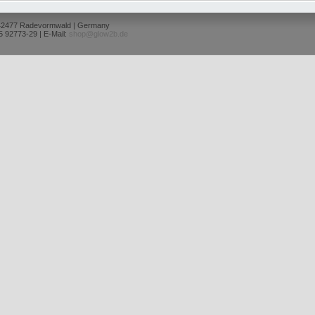
 42477 Radevormwald | Germany
5 92773-29 | E-Mail:
shop@glow2b.de