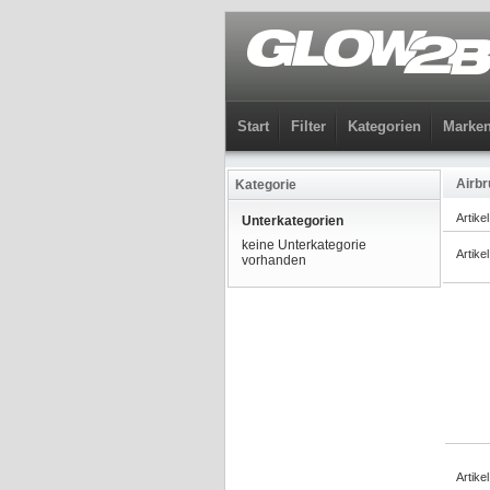
Start
Filter
Kategorien
Marke
Airb
Kategorie
Artike
Unterkategorien
keine Unterkategorie
Artike
vorhanden
Artike