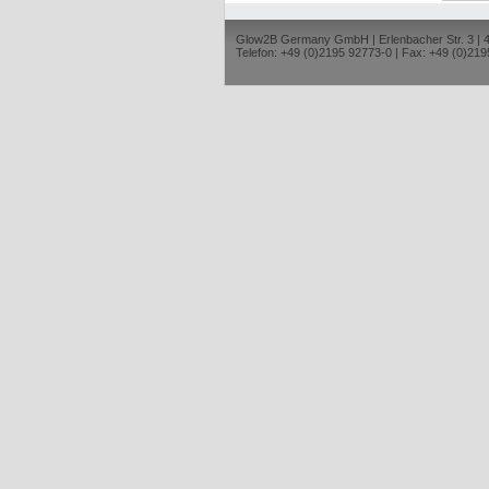
Glow2B Germany GmbH | Erlenbacher Str. 3 |
Telefon: +49 (0)2195 92773-0 | Fax: +49 (0)219