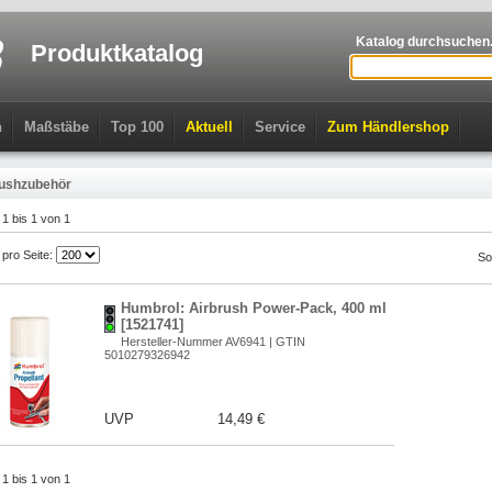
Katalog durchsuchen.
Produktkatalog
n
Maßstäbe
Top 100
Aktuell
Service
Zum Händlershop
rushzubehör
l 1 bis 1 von 1
l pro Seite:
So
Humbrol: Airbrush Power-Pack, 400 ml
[1521741]
Hersteller-Nummer AV6941 | GTIN
5010279326942
UVP
14,49 €
l 1 bis 1 von 1