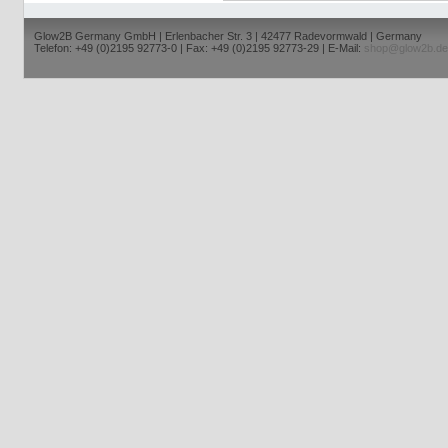
Glow2B Germany GmbH | Erlenbacher Str. 3 | 42477 Radevormwald | Germany
Telefon: +49 (0)2195 92773-0 | Fax: +49 (0)2195 92773-29 | E-Mail:
shop@glow2b.de