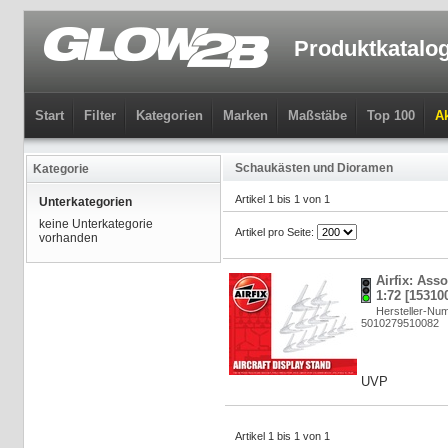
Produktkatalo
Start
Filter
Kategorien
Marken
Maßstäbe
Top 100
Ak
Schaukästen und Dioramen
Kategorie
Artikel 1 bis 1 von 1
Unterkategorien
keine Unterkategorie
Artikel pro Seite:
vorhanden
Airfix: Ass
1:72 [15310
Hersteller-Nu
5010279510082
UVP
Artikel 1 bis 1 von 1