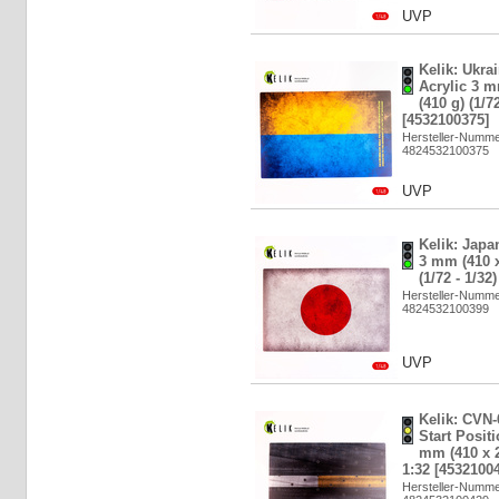
UVP
Kelik: Ukrai
Acrylic 3 
(410 g) (1/72
[4532100375]
Hersteller-Numm
4824532100375
UVP
Kelik: Japan
3 mm (410 
(1/72 - 1/32
Hersteller-Numm
4824532100399
UVP
Kelik: CVN
Start Positi
mm (410 x 2
1:32 [4532100
Hersteller-Numm