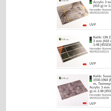
Acrylic 3 
(410 g) in 1
Hersteller-Numm
4824532100191
UVP
Kelik: IJN 
3 mm (410 x
1:48 [45321
Hersteller-Numm
4824532100214
UVP
Kelik: Sovi
1930-1960 
m, Taxiways
Acrylic 3 mm 
g) in 1:48 [45
Hersteller-Numm
4824532100238
UVP