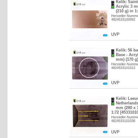
Kelik: Sain
Acrylic 3 
(210 g) in 1
Hersteller-Numm
4824533100992
UVP
Kelik: 56 b
Base - Acry
mm) (170 g)
Hersteller-Numm
4824533101012
UVP
Kelik: Lee
Netherlands
mm (280 x 1
1:72 [4533101
Hersteller-Numm
4824533101036
UVP