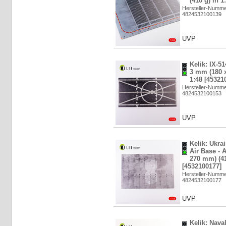
(410 g) in 1
Hersteller-Numm
4824532100139
UVP
Kelik: IX-51
3 mm (180 x
1:48 [45321
Hersteller-Numm
4824532100153
UVP
Kelik: Ukra
Air Base - 
270 mm) (41
[4532100177]
Hersteller-Numm
4824532100177
UVP
Kelik: Nava