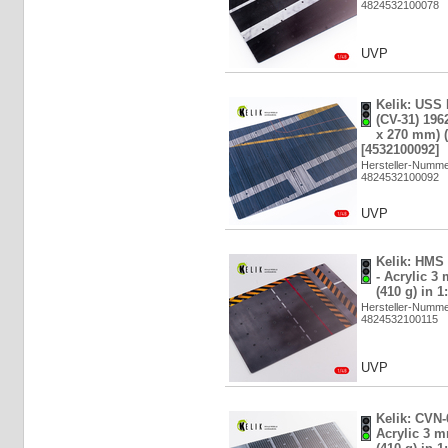
4824532100078
UVP
Kelik: USS
(CV-31) 196
x 270 mm) (
[4532100092]
Hersteller-Numm
4824532100092
UVP
Kelik: HMS
- Acrylic 3
(410 g) in 1
Hersteller-Numm
4824532100115
UVP
Kelik: CVN-
Acrylic 3 