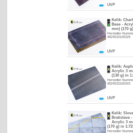
UVP
Kelik: Charl
Base - Acry
mm) (170 g)
Hersteller-Numm
4824533100329
UVP
Kelik: Aspha
Acrylic 3 
(130 g) in 1
Hersteller-Numm
4824533100343
UVP
Kelik: Slova
Bratislava -
Acrylic 3 
(170 g) in 1:7
Hersteller-Numm