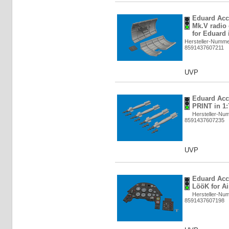
Eduard Acce
Mk.V radio
for Eduard 
Hersteller-Numme
8591437607211
UVP
Eduard Acc
PRINT in 1:
Hersteller-Nu
8591437607235
UVP
Eduard Acc
LööK for Air
Hersteller-Nu
8591437607198