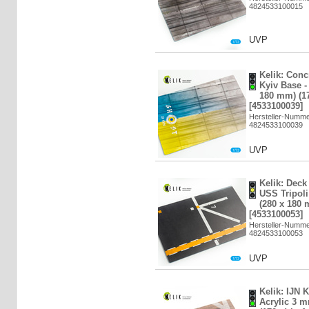
4824533100015
UVP
Kelik: Conc
Kyiv Base -
180 mm) (17
[4533100039]
Hersteller-Numm
4824533100039
UVP
Kelik: Deck 
USS Tripoli
(280 x 180 
[4533100053]
Hersteller-Numm
4824533100053
UVP
Kelik: IJN 
Acrylic 3 