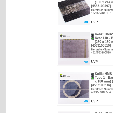
(180 x 214 
[4533100497]
Hersteller-Numm
4824533100497
UVP
Kelik: HMA
Rear Lift -
(280 x 180 
[4533100510]
Hersteller-Numm
4824533100510
UVP
Kelik: HMS 
Type 1 - Ba
x 180 mm) (
[4533100534]
Hersteller-Numm
4824533100534
UVP