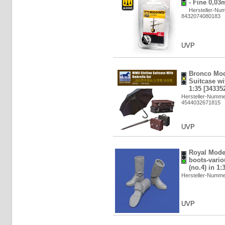
- Fine 0,03
Hersteller-Nu
8432074080183
UVP
Bronco Mod
Suitcase wi
1:35 [34335
Hersteller-Numm
4544032671815
UVP
Royal Mode
boots-vario
(no.4) in 1:
Hersteller-Numm
UVP