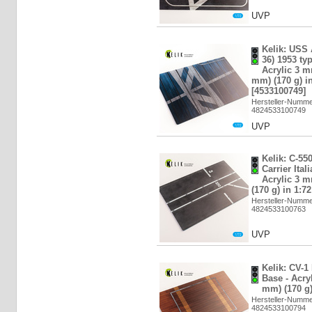
UVP
Kelik: USS 
36) 1953 typ
Acrylic 3 m
mm) (170 g) in
[4533100749]
Hersteller-Numm
4824533100749
UVP
Kelik: C-55
Carrier Ital
Acrylic 3 
(170 g) in 1:7
Hersteller-Numm
4824533100763
UVP
Kelik: CV-1 
Base - Acry
mm) (170 g)
Hersteller-Numm
4824533100794