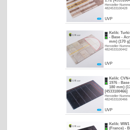
1:72 [4533100
Hersteller-Numm
4824533100428
UVP
Kelik: Turk
- Base - Ac
mm) (170 g)
Hersteller-Numm
4824533100442
UVP
Kelik: CVN-
1976 - Base
180 mm) (17
[4533100466]
Hersteller-Numm
4824533100466
UVP
Kelik: WW
(France) - 