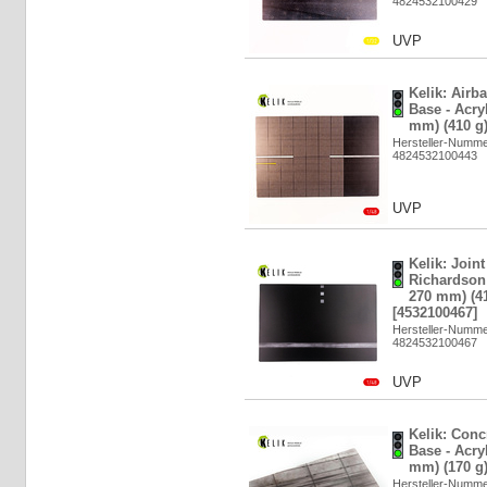
4824532100429
UVP
Kelik: Airb
Base - Acry
mm) (410 g)
Hersteller-Numm
4824532100443
UVP
Kelik: Join
Richardson 
270 mm) (41
[4532100467]
Hersteller-Numm
4824532100467
UVP
Kelik: Conc
Base - Acry
mm) (170 g)
Hersteller-Numm