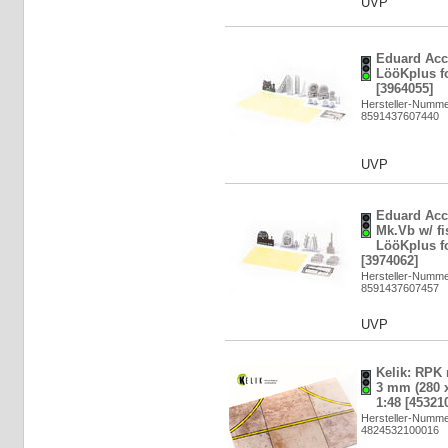
UVP
Eduard Acc
LööKplus fo
[3964055]
Hersteller-Numme
8591437607440
UVP
Eduard Acce
Mk.Vb w/ fi
LööKplus fo
[3974062]
Hersteller-Numme
8591437607457
UVP
Kelik: RPK 
3 mm (280 x
1:48 [45321
Hersteller-Numm
4824532100016