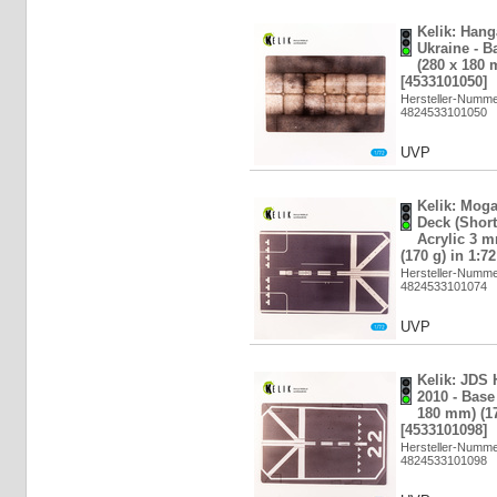
Kelik: Hang
Ukraine - B
(280 x 180 
[4533101050]
Hersteller-Numm
4824533101050
UVP
Kelik: Moga
Deck (Short
Acrylic 3 
(170 g) in 1:7
Hersteller-Numm
4824533101074
UVP
Kelik: JDS 
2010 - Base
180 mm) (17
[4533101098]
Hersteller-Numm
4824533101098