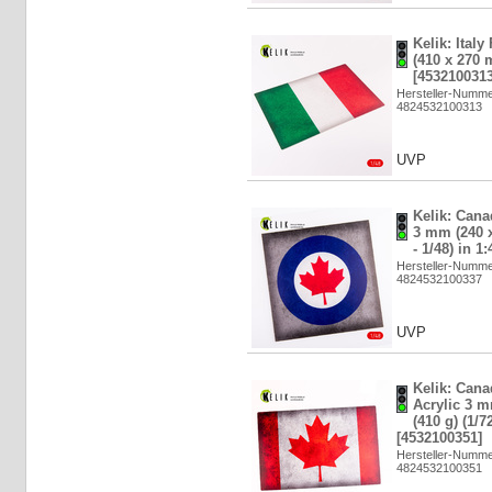
Kelik: Italy
(410 x 270 
[4532100313
Hersteller-Numm
4824532100313
UVP
Kelik: Cana
3 mm (240 x
- 1/48) in 1
Hersteller-Numm
4824532100337
UVP
Kelik: Cana
Acrylic 3 
(410 g) (1/72
[4532100351]
Hersteller-Numm
4824532100351