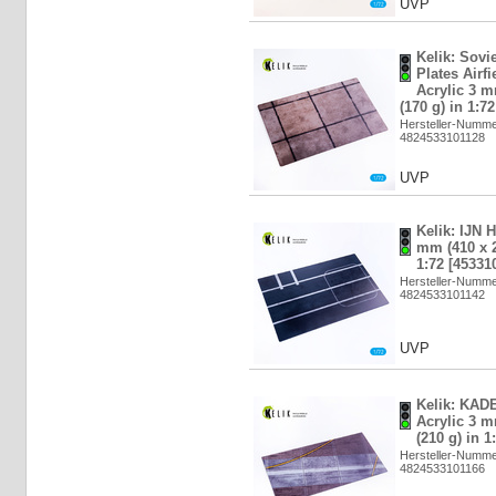
UVP
Kelik: Sovi
Plates Airfi
Acrylic 3 
(170 g) in 1:7
Hersteller-Numm
4824533101128
UVP
Kelik: IJN H
mm (410 x 2
1:72 [45331
Hersteller-Numme
4824533101142
UVP
Kelik: KAD
Acrylic 3 
(210 g) in 1
Hersteller-Numm
4824533101166