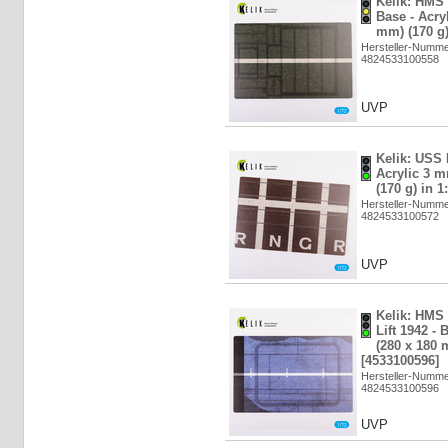
Kelik: HMS 
Base - Acry
mm) (170 g)
Hersteller-Numm
4824533100558
UVP
Kelik: USS 
Acrylic 3 
(170 g) in 1
Hersteller-Numm
4824533100572
UVP
Kelik: HMS 
Lift 1942 -
(280 x 180 
[4533100596]
Hersteller-Numm
4824533100596
UVP