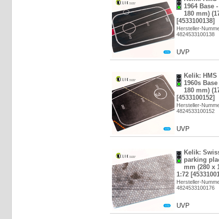
1964 Base -
180 mm) (17
[4533100138]
Hersteller-Numm
4824533100138
UVP
Kelik: HMS 
1960s Base 
180 mm) (17
[4533100152]
Hersteller-Numm
4824533100152
UVP
Kelik: Swis
parking pla
mm (280 x 1
1:72 [4533100
Hersteller-Numm
4824533100176
UVP