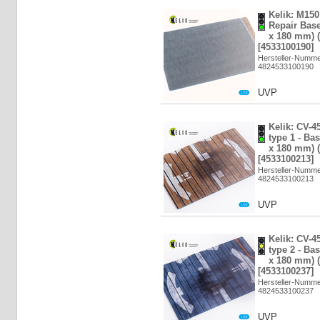
Kelik: M15
Repair Base
x 180 mm) (
[4533100190]
Hersteller-Numm
4824533100190
UVP
Kelik: CV-4
type 1 - Ba
x 180 mm) (
[4533100213]
Hersteller-Numm
4824533100213
UVP
Kelik: CV-4
type 2 - Ba
x 180 mm) (
[4533100237]
Hersteller-Numm
4824533100237
UVP