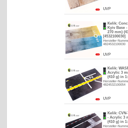
UVP
Kelik: Conc
Kyiv Base -
270 mm) (41
[4532100030]
Hersteller-Numm
4824532100030
UVP
Kelik: WASP
Acrylic 3 
(410 g) in 1
Hersteller-Numm
4824532100054
UVP
Kelik: CVN-
- Acrylic 3
(410 g) in 1
Hersteller-Numm