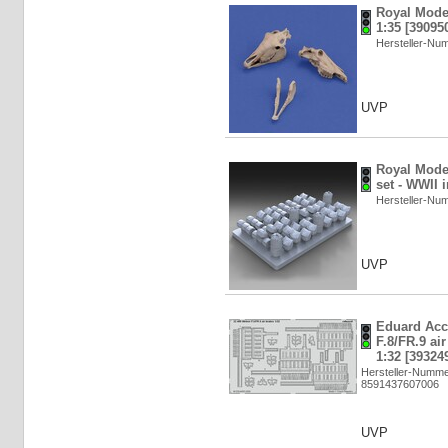
Royal Model
1:35 [39095
Hersteller-N
UVP
Royal Model
set - WWII 
Hersteller-N
UVP
Eduard Acc
F.8/FR.9 air
1:32 [39324
Hersteller-Numme
8591437607006
UVP