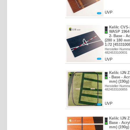
UVP
Kelik: CVS
WASP 1964 
2- Base - A
(280 x 180 mm)
1:72 [4533100
Hersteller-Numm
4824533100831
UVP
Kelik: IJN Z
- Base - Ac
mm) (190g) 
Hersteller-Numm
4824533100855
UVP
Kelik: IJN 
Base - Acry
mm) (190g) 