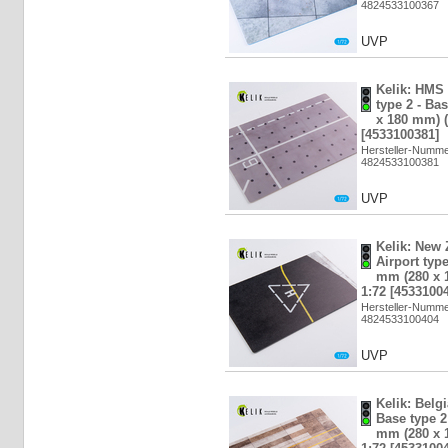
4824533100367
UVP
Kelik: HMS
type 2 - Ba
x 180 mm) (
[4533100381]
Hersteller-Numm
4824533100381
UVP
Kelik: New
Airport type
mm (280 x 1
1:72 [4533100
Hersteller-Numm
4824533100404
UVP
Kelik: Belg
Base type 2 
mm (280 x 1