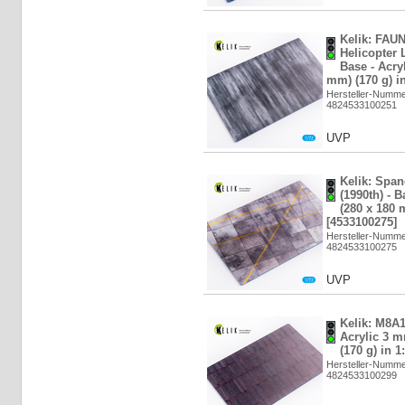
Kelik: FAUN
Helicopter 
Base - Acry
mm) (170 g) i
Hersteller-Numm
4824533100251
UVP
Kelik: Spa
(1990th) - 
(280 x 180 
[4533100275]
Hersteller-Numm
4824533100275
UVP
Kelik: M8A1
Acrylic 3 
(170 g) in 1
Hersteller-Numm
4824533100299