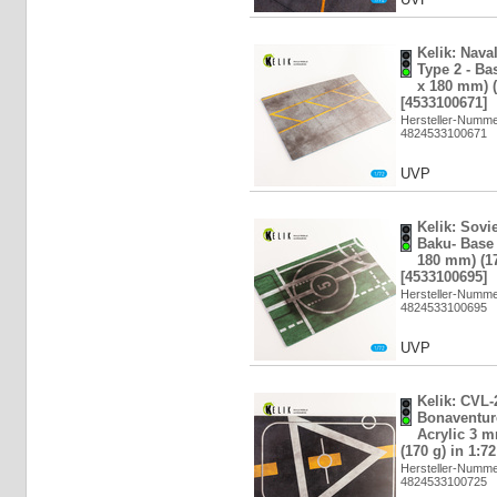
Kelik: Nava
Type 2 - Ba
x 180 mm) (
[4533100671]
Hersteller-Numm
4824533100671
UVP
Kelik: Sovie
Baku- Base 
180 mm) (17
[4533100695]
Hersteller-Numm
4824533100695
UVP
Kelik: CVL
Bonaventure
Acrylic 3 
(170 g) in 1:7
Hersteller-Numm
4824533100725