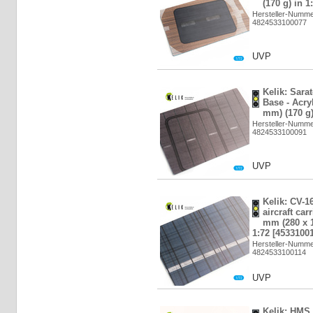
(170 g) in 1
Hersteller-Numm
4824533100077
UVP
Kelik: Sara
Base - Acry
mm) (170 g)
Hersteller-Numm
4824533100091
UVP
Kelik: CV-1
aircraft car
mm (280 x 1
1:72 [4533100
Hersteller-Numm
4824533100114
UVP
Kelik: HMS 