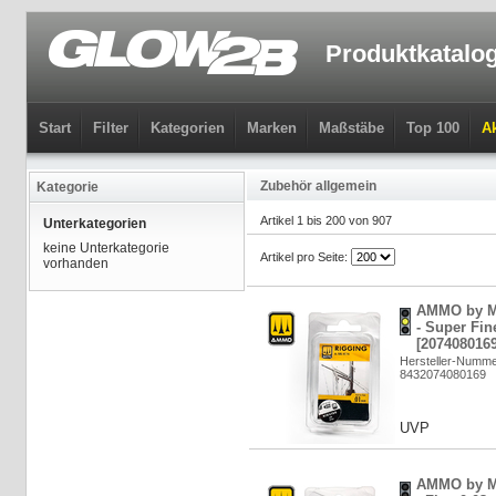
Produktkatalo
Start
Filter
Kategorien
Marken
Maßstäbe
Top 100
Ak
Zubehör allgemein
Kategorie
Artikel 1 bis 200 von 907
Unterkategorien
keine Unterkategorie
Artikel pro Seite:
vorhanden
AMMO by M
- Super Fi
[2074080169
Hersteller-Numme
8432074080169
UVP
AMMO by M