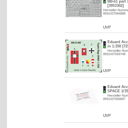
BB-61 part 
[3953302]
Hersteller-Numme
8591437584888
UVP
Eduard Acce
in 1:350 [7
Hersteller-Nu
8591437569748
UVP
Eduard Acc
SPACE 1/350
Hersteller-Nu
8591437569687
UVP