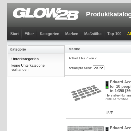
Produktkatalo
Start
Filter
Kategorien
Marken
Maßstäbe
Top 100
Ak
Marine
Kategorie
Artikel 1 bis 7 von 7
Unterkategorien
keine Unterkategorie
Artikel pro Seite:
vorhanden
Eduard Acce
for 10 peop
in 1:350 [3
Hersteller-Numme
8591437569564
UVP
Eduard Acc