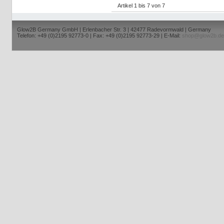
Artikel 1 bis 7 von 7
Glow2B Germany GmbH | Erlenbacher Str. 3 | 42477 Radevormwald | Germany
Telefon: +49 (0)2195 92773-0 | Fax: +49 (0)2195 92773-29 | E-Mail:
shop@glow2b.de