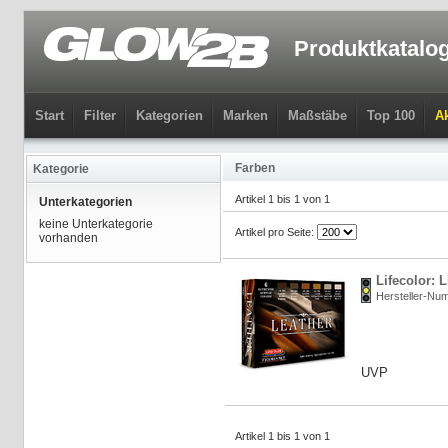
Produktkatalo
Start
Filter
Kategorien
Marken
Maßstäbe
Top 100
Ak
Farben
Kategorie
Artikel 1 bis 1 von 1
Unterkategorien
keine Unterkategorie
Artikel pro Seite:
vorhanden
Lifecolor:
Hersteller-N
UVP
Artikel 1 bis 1 von 1