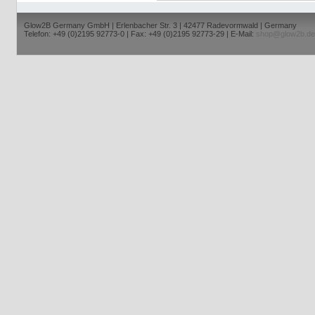
Glow2B Germany GmbH | Erlenbacher Str. 3 | 42477 Radevormwald | Germany
Telefon: +49 (0)2195 92773-0 | Fax: +49 (0)2195 92773-29 | E-Mail:
shop@glow2b.de