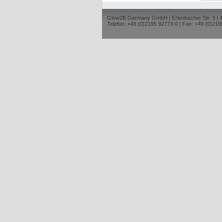
Glow2B Germany GmbH | Erlenbacher Str. 3 |
Telefon: +49 (0)2195 92773-0 | Fax: +49 (0)219