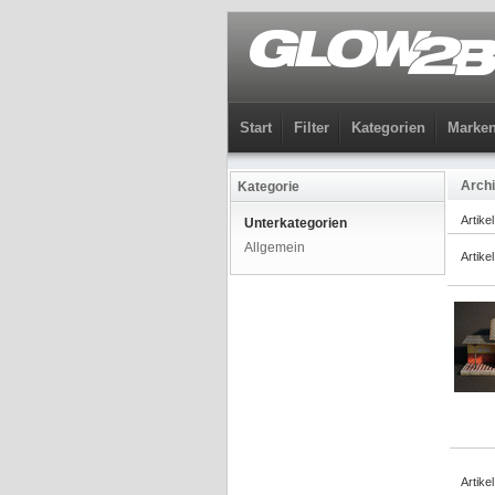
Start
Filter
Kategorien
Marke
Archi
Kategorie
Artike
Unterkategorien
Allgemein
Artike
Artike