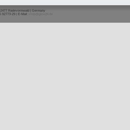
 42477 Radevormwald | Germany
5 92773-29 | E-Mail:
shop@glow2b.de