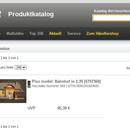
Katalog durchsuchen.
Produktkatalog
n
Maßstäbe
Top 100
Aktuell
Service
Zum Händlershop
tektur
l 1 bis 1 von 1
l pro Seite:
So
Plus model: Bahnhof in 1:35 [6797368]
Hersteller-Nummer 368 | GTIN 8595241603681
UVP
95,39 €
l 1 bis 1 von 1