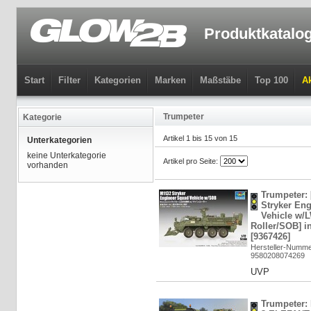
Produktkatalo
Start
Filter
Kategorien
Marken
Maßstäbe
Top 100
Ak
Trumpeter
Kategorie
Artikel 1 bis 15 von 15
Unterkategorien
keine Unterkategorie
Artikel pro Seite:
vorhanden
Trumpeter:
Stryker En
Vehicle w/
Roller/SOB] in
[9367426]
Hersteller-Numme
9580208074269
UVP
Trumpeter: