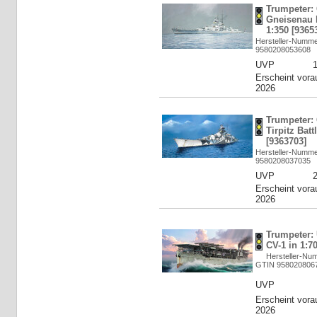
Trumpeter:
Gneisenau B
1:350 [9365
Hersteller-Numme
9580208053608
UVP
Erscheint vora
2026
Trumpeter:
Tirpitz Batt
[9363703]
Hersteller-Numme
9580208037035
UVP
Erscheint vora
2026
Trumpeter:
CV-1 in 1:7
Hersteller-Nu
GTIN 958020806
UVP
Erscheint vora
2026