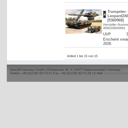
Trumpeter:
Leopard2A6
[9360968]
Hersteller-Numme
9580208009681
UVP
Erscheint vora
2026
Artikel 1 bis 15 von 15
Glow2B Germany GmbH | Erlenbacher Str. 3 | 42477 Radevormwald | Germany
Telefon: +49 (0)2195 92773-0 | Fax: +49 (0)2195 92773-29 | E-Mail:
shop@glow2b.de