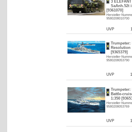
3 ELEFANT 
SaAnh.52t i
[9361070]
Hersteller-Numme
9580208010700
UVP
Trumpeter:
Resolution 
[9365379]
Hersteller-Numme
9580208053790
UVP
Trumpeter
Battle-cruis
1:350 [9365
Hersteller-Numme
9580208053769
UVP