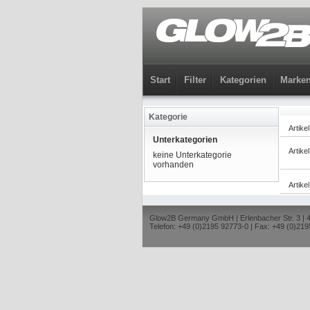
Start
Filter
Kategorien
Marke
Kategorie
Artike
Unterkategorien
Artike
keine Unterkategorie
vorhanden
Artike
Glow2B Germany GmbH | Erlenbacher Str. 3 |
Telefon: +49 (0)2195 92773-0 | Fax: +49 (0)219