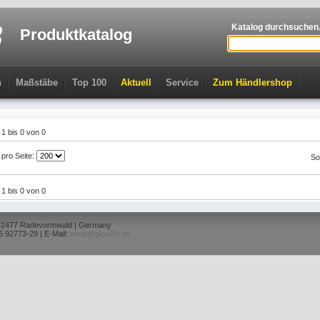
Katalog durchsuchen.
Produktkatalog
n
Maßstäbe
Top 100
Aktuell
Service
Zum Händlershop
l 1 bis 0 von 0
l pro Seite:
So
l 1 bis 0 von 0
 42477 Radevormwald | Germany
5 92773-29 | E-Mail:
shop@glow2b.de