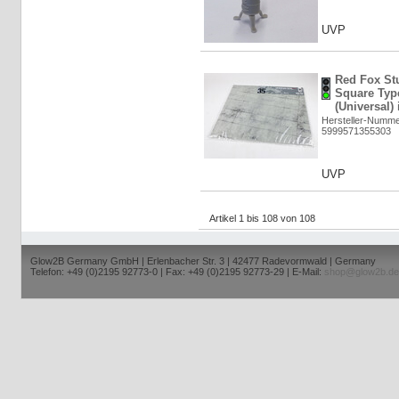
UVP
Red Fox St
Square Typ
(Universal)
Hersteller-Numm
5999571355303
UVP
Artikel 1 bis 108 von 108
Glow2B Germany GmbH | Erlenbacher Str. 3 | 42477 Radevormwald | Germany
Telefon: +49 (0)2195 92773-0 | Fax: +49 (0)2195 92773-29 | E-Mail:
shop@glow2b.de