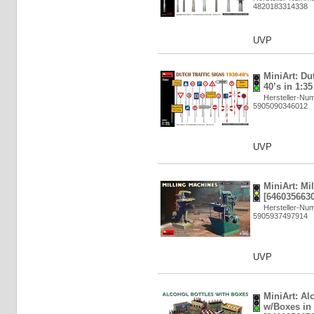
4820183314338
UVP
MiniArt: Du
40’s in 1:3
Hersteller-Nu
5905090346012
UVP
MiniArt: Mi
[6460356630
Hersteller-Nu
5905937497914
UVP
MiniArt: Al
w/Boxes in 