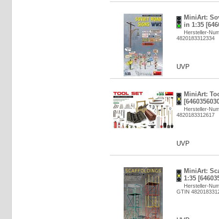
MiniArt: S
in 1:35 [64
Hersteller-Nu
4820183312334
UVP
MiniArt: Too
[6460356030
Hersteller-Nu
4820183312617
UVP
MiniArt: Sc
1:35 [64603
Hersteller-Nu
GTIN 482018331