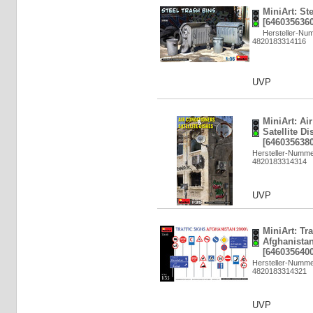
MiniArt: St
[6460356360
Hersteller-Nu
4820183314116
UVP
MiniArt: Ai
Satellite Di
[6460356380
Hersteller-Numme
4820183314314
UVP
MiniArt: Tra
Afghanistan
[6460356400
Hersteller-Numme
4820183314321
UVP