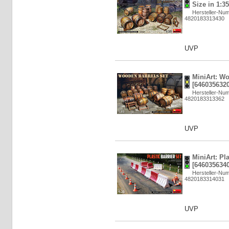
Size in 1:3
Hersteller-Nu
4820183313430
UVP
MiniArt: Wo
[6460356320
Hersteller-Nu
4820183313362
UVP
MiniArt: Pla
[6460356340
Hersteller-Nu
4820183314031
UVP