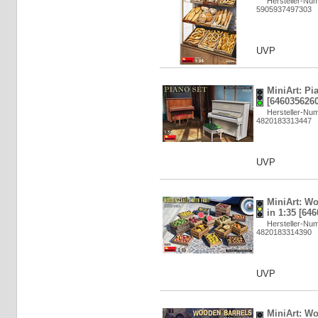
Hersteller-Nu
5905937497303
UVP
MiniArt: Pi
[6460356260
Hersteller-Nu
4820183313447
UVP
MiniArt: Wo
in 1:35 [64
Hersteller-Nu
4820183314390
UVP
MiniArt: W