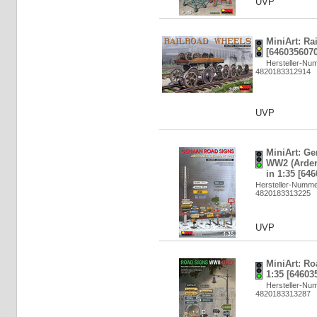
UVP
MiniArt: Ra
[6460356070
Hersteller-Nu
4820183312914
UVP
MiniArt: G
WW2 (Arden
in 1:35 [64
Hersteller-Numme
4820183313225
UVP
MiniArt: Ro
1:35 [64603
Hersteller-Nu
4820183313287