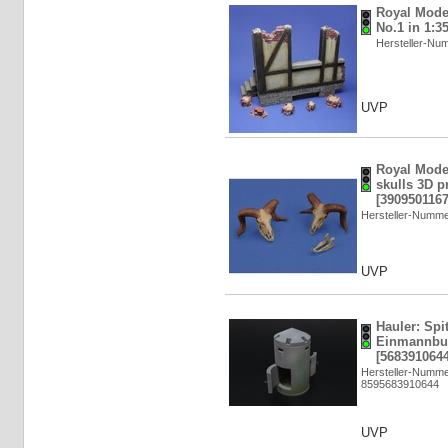
Royal Mode
No.1 in 1:3
Hersteller-N
UVP
Royal Mode
skulls 3D pr
[3909501167
Hersteller-Numm
UVP
Hauler: Spi
Einmannbun
[5683910644
Hersteller-Numm
8595683910644
UVP