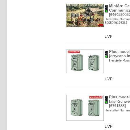
MiniArt: Ge
Communicat
[6460530020
Hersteller-Numme
5905049176387
UVP
Plus model
jerrycans i
Hersteller-N
UVP
Plus model
late -Schwe
[6791388]
Hersteller-Numm
UVP