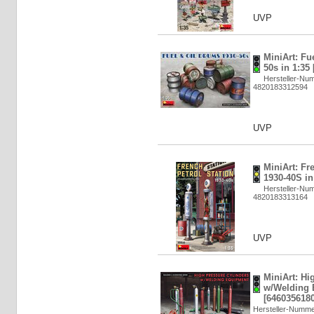
UVP
MiniArt: Fu
50s in 1:35
Hersteller-Nu
4820183312594
UVP
MiniArt: Fr
1930-40S in
Hersteller-Nu
4820183313164
UVP
MiniArt: Hi
w/Welding 
[6460356180
Hersteller-Numme