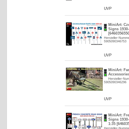
UVP
MiniArt: Cz
Signs 1930-
[6460356550
Hersteller-Numme
5905090346753
UVP
MiniArt: Fa
Accessories
Hersteller-Nu
5905090346296
UVP
MiniArt: F
Signs 1930-
1:35 [64603
Hersteller-Numme