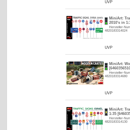
UVP
MiniArt: Tra
2010's in 1
Hersteller-Nu
4820183314024
UVP
MiniArt: Wo
[6460356510
Hersteller-Nu
4820183314680
UVP
MiniArt: Tra
1:35 [64603
Hersteller-Nu
4820183314130