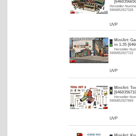
[6460356650
Hersteller-Numme
5906852927326
UVP
MiniArt: G
in 1:35 [64
Hersteller-Nu
5906852927722
UVP
MiniArt: Too
[6460356710
Hersteller-Nu
5906852927869
UVP
MiniArt: Ku