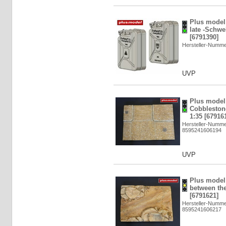
Plus model
late -Schwe
[6791390]
Hersteller-Numm
UVP
Plus model:
Cobblestone
1:35 [67916
Hersteller-Numme
8595241606194
UVP
Plus model:
between the
[6791621]
Hersteller-Numme
8595241606217