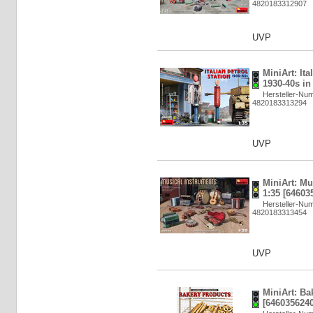
4820183312907
UVP
MiniArt: Ita
1930-40s in
Hersteller-Nu
4820183313294
UVP
MiniArt: Mu
1:35 [64603
Hersteller-Nu
4820183313454
UVP
MiniArt: Ba
[6460356240