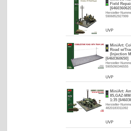
Field Repair
[6460360620
Hersteller-Numme
5906852927999
UVP
MiniArt: C
Road w/Tra
(Injection M
[6460360650]
Hersteller-Numme
5905090346555
UVP
MiniArt: A
85,GAZ-MM&
1:35 [64603
Hersteller-Numme
4820183311092
UVP