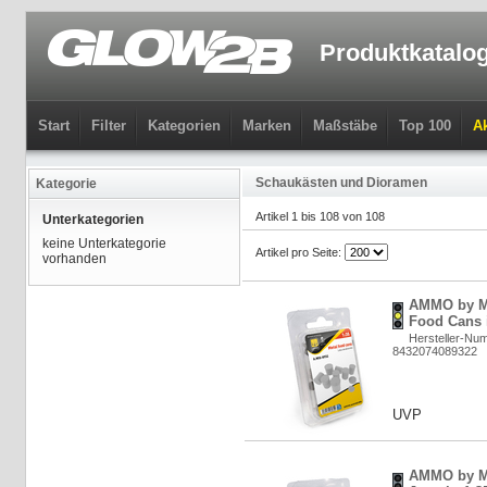
Produktkatalo
Start
Filter
Kategorien
Marken
Maßstäbe
Top 100
Ak
Schaukästen und Dioramen
Kategorie
Artikel 1 bis 108 von 108
Unterkategorien
keine Unterkategorie
Artikel pro Seite:
vorhanden
AMMO by MI
Food Cans i
Hersteller-Nu
8432074089322
UVP
AMMO by MI