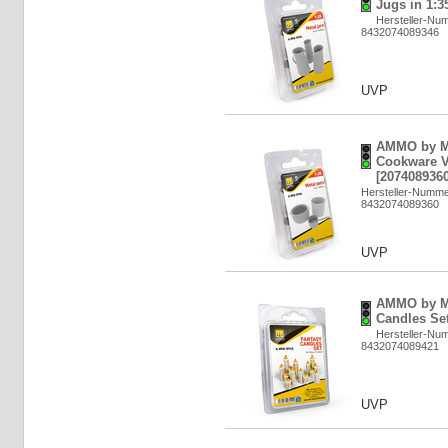
Jugs in 1:3
Hersteller-Nu
8432074089346
UVP
AMMO by M
Cookware Vo
[2074089360
Hersteller-Numme
8432074089360
UVP
AMMO by MI
Candles Set
Hersteller-Nu
8432074089421
UVP