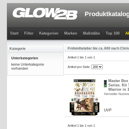
Produktkatalo
Start
Filter
Kategorien
Marken
Maßstäbe
Top 100
Ak
Frühmittelalter bis ca. 600 nach Chris
Kategorie
Artikel 1 bis 1 von 1
Unterkategorien
keine Unterkategorie
Artikel pro Seite:
vorhanden
Master Box 
Series. Kit
Warrior in 
Hersteller-Numm
UVP
Artikel 1 bis 1 von 1