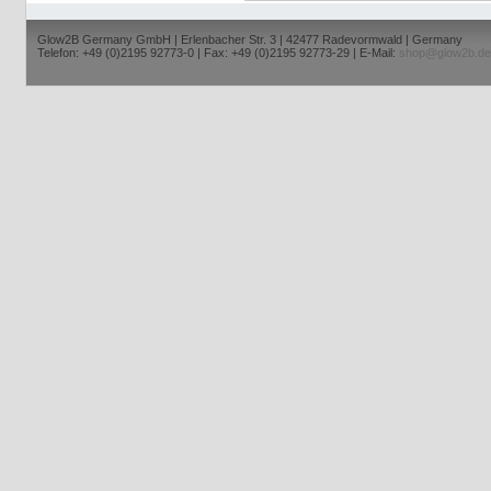
Glow2B Germany GmbH | Erlenbacher Str. 3 | 42477 Radevormwald | Germany
Telefon: +49 (0)2195 92773-0 | Fax: +49 (0)2195 92773-29 | E-Mail:
shop@glow2b.de